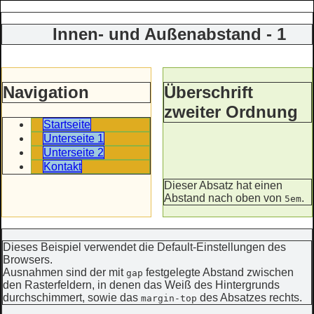
Innen- und Außenabstand - 1
Navigation
Überschrift
zweiter Ordnung
Startseite
Unterseite 1
Unterseite 2
Kontakt
Dieser Absatz hat einen
Abstand nach oben von
.
5em
Dieses Beispiel verwendet die Default-Einstellungen des
Browsers.
Ausnahmen sind der mit
festgelegte Abstand zwischen
gap
den Rasterfeldern, in denen das Weiß des Hintergrunds
durchschimmert, sowie das
des Absatzes rechts.
margin-top