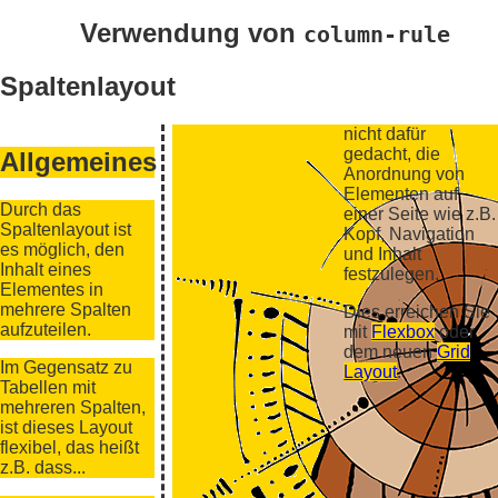
Verwendung von
column-rule
Spaltenlayout
nicht dafür
gedacht, die
Allgemeines
Anordnung von
Elementen auf
Durch das
einer Seite wie z.B.
Spaltenlayout ist
Kopf, Navigation
es möglich, den
und Inhalt
Inhalt eines
festzulegen.
Elementes in
mehrere Spalten
Dies erreichen Sie
aufzuteilen.
mit
Flexbox
oder
dem neuen
Grid
Im Gegensatz zu
Layout
.
Tabellen mit
mehreren Spalten,
ist dieses Layout
flexibel, das heißt
z.B. dass...