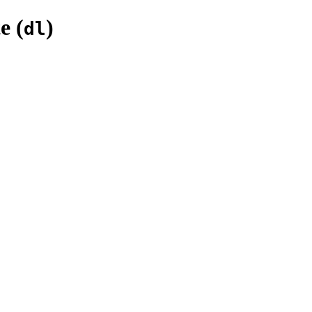
e (
)
dl