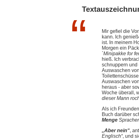
Textauszeichnu
Mir gefiel die Vo
kann. Ich genieß
ist. In meinem H
Morgen ein Päc
`Minipakke for f
hieß. Ich verbra
schnuppern und d
Auswaschen von 
Toilettenschüsse
Auswaschen von 
heraus - aber sow
Woche überall, w
dieser Mann roch
Als ich Freunden
Buch darüber sch
Menge
Sprachen
„Aber nein“
, an
Englisch“
, und s