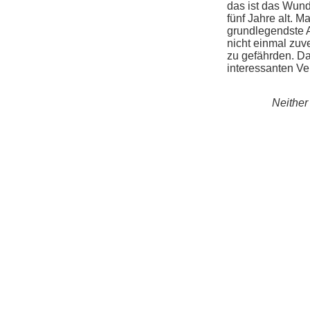
das ist das Wund
fünf Jahre alt. M
grundlegendste A
nicht einmal zuv
zu gefährden. Da
interessanten V
Neither