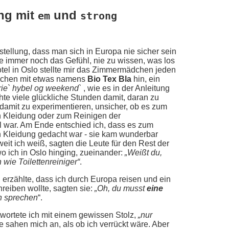
ng mit
und
em
strong
rstellung, dass man sich in Europa nie sicher sein
e immer noch das Gefühl, nie zu wissen, was los
otel in Oslo stellte mir das Zimmermädchen jeden
kchen mit etwas namens
Bio Tex Bla
hin, ein
erie` hybel og weekend`
, wie es in der Anleitung
chte viele glückliche Stunden damit, daran zu
amit zu experimentieren, unsicher, ob es zum
Kleidung oder zum Reinigen der
l war. Am Ende entschied ich, dass es zum
Kleidung gedacht war - sie kam wunderbar
eit ich weiß, sagten die Leute für den Rest der
o ich in Oslo hinging, zueinander:
„Weißt du,
 wie Toilettenreiniger“
.
 erzählte, dass ich durch Europa reisen und ein
reiben wollte, sagten sie:
„Oh, du musst
eine
 sprechen
“.
twortete ich mit einem gewissen Stolz,
„nur
ie sahen mich an, als ob ich verrückt wäre. Aber