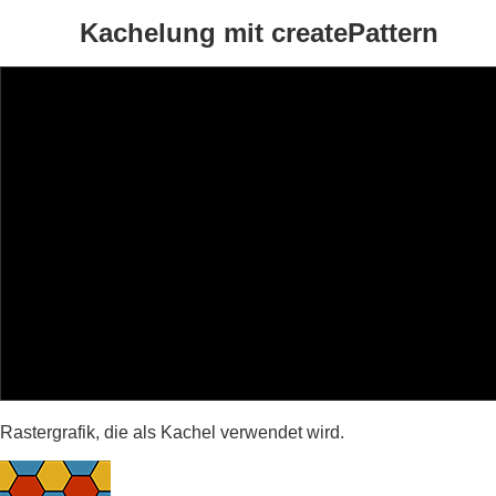
Kachelung mit createPattern
Rastergrafik, die als Kachel verwendet wird.