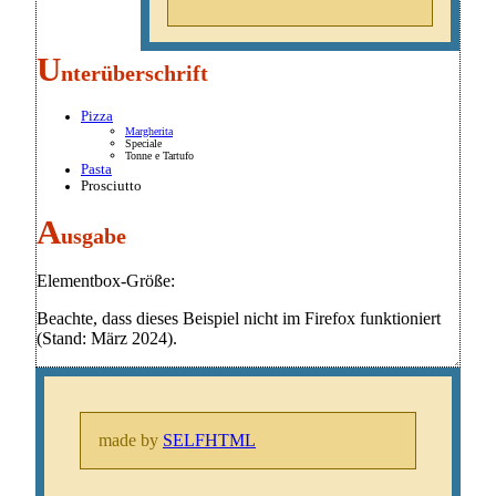
U
nterüberschrift
Pizza
Margherita
Speciale
Tonne e Tartufo
Pasta
Prosciutto
A
usgabe
Elementbox-Größe:
Beachte, dass dieses Beispiel nicht im Firefox funktioniert
(Stand: März 2024).
made by
SELFHTML