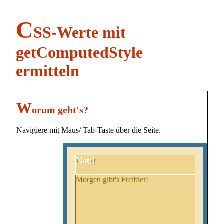
C
SS-Werte mit
getComputedStyle
ermitteln
W
orum geht's?
Navigiere mit Maus/ Tab-Taste über die Seite.
Neu!
Morgen gibt's Freibier!