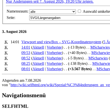
Nur Änderungen seit 7. August 2026, 19:20 Uhr zeigen.
Namensraum:
Auswahl umkehr
Seite:
3. August 2026
K
14:01
Viewport und viewBox – SVG-Koordinatensystem
‎‎ (
5 Ä
K
14:01
(
Aktuell
|
Vorherige
)
. .
(-13 Bytes)
‎
. .
MScharwies
K
09:53
(
Aktuell
|
Vorherige
)
. .
(+40 Bytes)
‎
. .
MScharwie
K
08:52
(
Aktuell
|
Vorherige
)
. .
(-5 Bytes)
‎
. .
MScharwies
(
K
08:25
(
Aktuell
|
Vorherige
)
. .
(-138 Bytes)
‎
. .
MScharwie
K
08:01
(
Aktuell
|
Vorherige
)
. .
(+3.567 Bytes)
‎
. .
MSchar
Abgerufen am 7.08.2026
von "
http://wiki.selfhtml.org/wiki/Spezial:%C3%84nderungen_an
Navigationsmenü
SELFHTML