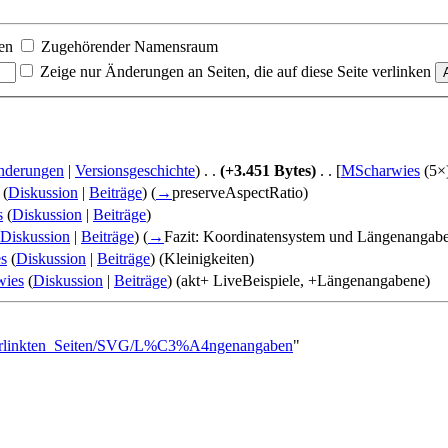
en
Zugehörender Namensraum
Zeige nur Änderungen an Seiten, die auf diese Seite verlinken
nderungen
|
Versionsgeschichte
)
. .
(+3.451 Bytes)
‎
. .
[
MScharwies
‎ (5×
(
Diskussion
|
Beiträge
)
(
→
preserveAspectRatio
)
s
(
Diskussion
|
Beiträge
)
Diskussion
|
Beiträge
)
(
→
Fazit: Koordinatensystem und Längenangab
s
(
Diskussion
|
Beiträge
)
(Kleinigkeiten)
wies
(
Diskussion
|
Beiträge
)
(akt+ LiveBeispiele, +Längenangabene)
_verlinkten_Seiten/SVG/L%C3%A4ngenangaben
"