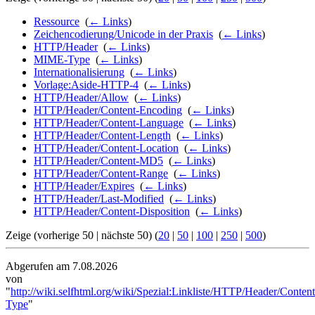
Ressource
‎
(
← Links
)
Zeichencodierung/Unicode in der Praxis
‎
(
← Links
)
HTTP/Header
‎
(
← Links
)
MIME-Type
‎
(
← Links
)
Internationalisierung
‎
(
← Links
)
Vorlage:Aside-HTTP-4
‎
(
← Links
)
HTTP/Header/Allow
‎
(
← Links
)
HTTP/Header/Content-Encoding
‎
(
← Links
)
HTTP/Header/Content-Language
‎
(
← Links
)
HTTP/Header/Content-Length
‎
(
← Links
)
HTTP/Header/Content-Location
‎
(
← Links
)
HTTP/Header/Content-MD5
‎
(
← Links
)
HTTP/Header/Content-Range
‎
(
← Links
)
HTTP/Header/Expires
‎
(
← Links
)
HTTP/Header/Last-Modified
‎
(
← Links
)
HTTP/Header/Content-Disposition
‎
(
← Links
)
Zeige (vorherige 50 | nächste 50) (
20
|
50
|
100
|
250
|
500
)
Abgerufen am 7.08.2026
von
"
http://wiki.selfhtml.org/wiki/Spezial:Linkliste/HTTP/Header/Content
Type
"