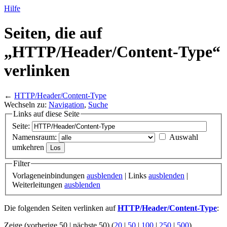
Hilfe
Seiten, die auf
„HTTP/
Header/
Content-Type“
verlinken
←
HTTP/Header/Content-Type
Wechseln zu:
Navigation
,
Suche
Links auf diese Seite
Seite:
Namensraum:
Auswahl
umkehren
Filter
Vorlageneinbindungen
ausblenden
| Links
ausblenden
|
Weiterleitungen
ausblenden
Die folgenden Seiten verlinken auf
HTTP/Header/Content-Type
:
Zeige (vorherige 50 | nächste 50) (
20
|
50
|
100
|
250
|
500
)