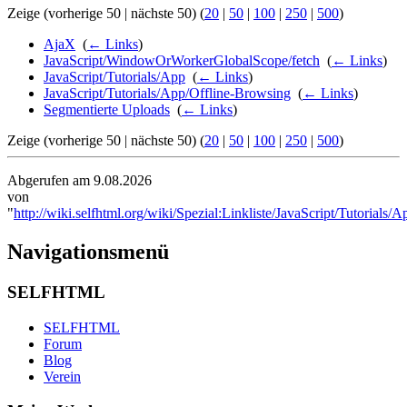
Zeige (vorherige 50 | nächste 50) (
20
|
50
|
100
|
250
|
500
)
AjaX
‎
(
← Links
)
JavaScript/WindowOrWorkerGlobalScope/fetch
‎
(
← Links
)
JavaScript/Tutorials/App
‎
(
← Links
)
JavaScript/Tutorials/App/Offline-Browsing
‎
(
← Links
)
Segmentierte Uploads
‎
(
← Links
)
Zeige (vorherige 50 | nächste 50) (
20
|
50
|
100
|
250
|
500
)
Abgerufen am 9.08.2026
von
"
http://wiki.selfhtml.org/wiki/Spezial:Linkliste/JavaScript/Tutorial
Navigationsmenü
SELFHTML
SELFHTML
Forum
Blog
Verein