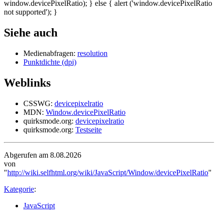
window.devicePixelRatio); } else { alert ('window.devicePixelRatio
not supported'); }
Siehe auch
Medienabfragen:
resolution
Punktdichte (dpi)
Weblinks
CSSWG:
devicepixelratio
MDN:
Window.devicePixelRatio
quirksmode.org:
devicepixelratio
quirksmode.org:
Testseite
Abgerufen am 8.08.2026
von
"
http://wiki.selfhtml.org/wiki/JavaScript/Window/devicePixelRatio
"
Kategorie
:
JavaScript