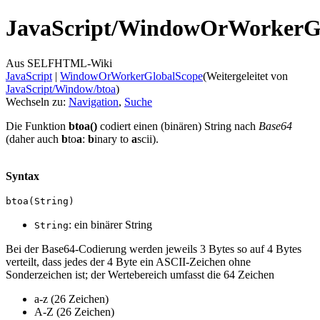
JavaScript/
WindowOrWorkerGl
Aus SELFHTML-Wiki
JavaScript
‎ |
WindowOrWorkerGlobalScope
(Weitergeleitet von
JavaScript/Window/btoa
)
Wechseln zu:
Navigation
,
Suche
Die Funktion
btoa()
codiert einen (binären) String nach
Base64
(daher auch
b
to
a
:
b
inary to
a
scii).
Syntax
btoa(String)
: ein binärer String
String
Bei der Base64-Codierung werden jeweils 3 Bytes so auf 4 Bytes
verteilt, dass jedes der 4 Byte ein ASCII-Zeichen ohne
Sonderzeichen ist; der Wertebereich umfasst die 64 Zeichen
a-z (26 Zeichen)
A-Z (26 Zeichen)