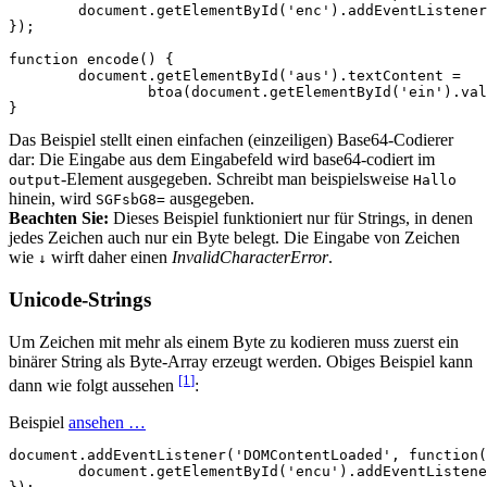
document
.
getElementById
(
'enc'
).
addEventListener
});
function
encode
()
{
document
.
getElementById
(
'aus'
).
textContent
=
btoa
(
document
.
getElementById
(
'ein'
).
val
}
Das Beispiel stellt einen einfachen (einzeiligen) Base64-Codierer
dar: Die Eingabe aus dem Eingabefeld wird base64-codiert im
-Element ausgegeben. Schreibt man beispielsweise
output
Hallo
hinein, wird
ausgegeben.
SGFsbG8=
Beachten Sie:
Dieses Beispiel funktioniert nur für Strings, in denen
jedes Zeichen auch nur ein Byte belegt. Die Eingabe von Zeichen
wie
wirft daher einen
InvalidCharacterError
.
↓
Unicode-Strings
Um Zeichen mit mehr als einem Byte zu kodieren muss zuerst ein
binärer String als Byte-Array erzeugt werden. Obiges Beispiel kann
[1
]
dann wie folgt aussehen
:
Beispiel
ansehen …
document
.
addEventListener
(
'DOMContentLoaded'
,
function
(
document
.
getElementById
(
'encu'
).
addEventListene