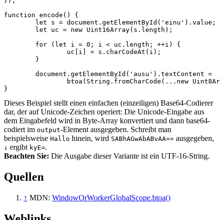
});
function
encode
()
{
let
s
=
document
.
getElementById
(
'einu'
).
value
;
let
uc
=
new
Uint16Array
(
s
.
length
);
for
(
let
i
=
0
;
i
<
uc
.
length
;
++
i
)
{
uc
[
i
]
=
s
.
charCodeAt
(
i
);
}
document
.
getElementById
(
'ausu'
).
textContent
=
btoa
(
String
.
fromCharCode
(...
new
Uint8Ar
}
Dieses Beispiel stellt einen einfachen (einzeiligen) Base64-Codierer
dar, der auf Unicode-Zeichen operiert: Die Unicode-Eingabe aus
dem Eingabefeld wird in Byte-Array konvertiert und dann base64-
codiert im
-Element ausgegeben. Schreibt man
output
beispielsweise
hinein, wird
ausgegeben,
Hallo
SABhAGwAbABvAA==
ergibt
.
↓
kyE=
Beachten Sie:
Die Ausgabe dieser Variante ist ein UTF-16-String.
Quellen
↑
MDN:
WindowOrWorkerGlobalScope.btoa()
Weblinks