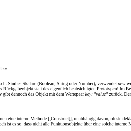
lse
isch. Sind es Skalare (Boolean, String oder Number), verwendet
new
we
s Rückgabeobjekt statt des eigentlich beabsichtigten Prototypen! Im Be
w
gibt dennoch das Objekt mit dem Wertepaar
key: "value"
zurück. Der 
nen eine interne Methode [[Construct]], unabhängig davon, ob sie dekl
h ist es so, dass nicht alle Funktionsobjekte über eine solche interne