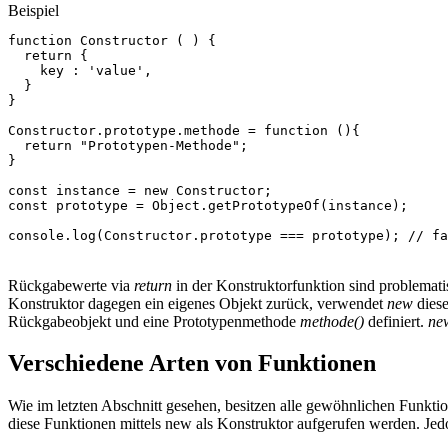
Beispiel
function
Constructor
(
)
{
return
{
key
:
'value'
,
}
}
Constructor
.
prototype
.
methode
=
function
(){
return
"Prototypen-Methode"
;
}
const
instance
=
new
Constructor
;
const
prototype
=
Object
.
getPrototypeOf
(
instance
);
console
.
log
(
Constructor
.
prototype
===
prototype
);
// fa
Rückgabewerte via
return
in der Konstruktorfunktion sind problemat
Konstruktor dagegen ein eigenes Objekt zurück, verwendet
new
diese
Rückgabeobjekt und eine Prototypenmethode
methode()
definiert.
ne
Verschiedene Arten von Funktionen
Wie im letzten Abschnitt gesehen, besitzen alle gewöhnlichen Funktio
diese Funktionen mittels new als Konstruktor aufgerufen werden. Jedoc