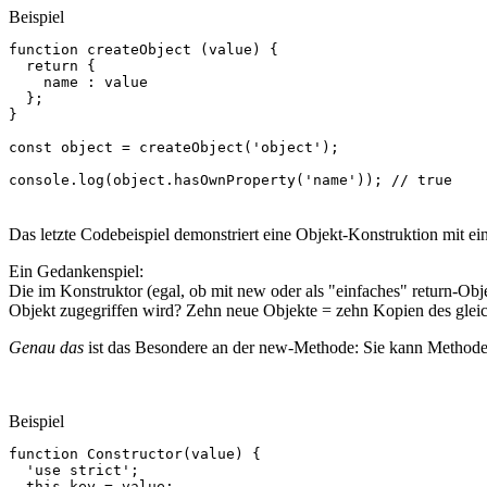
Beispiel
function
createObject
(
value
)
{
return
{
name
:
value
};
}
const
object
=
createObject
(
'object'
);
console
.
log
(
object
.
hasOwnProperty
(
'name'
));
// true
Das letzte Codebeispiel demonstriert eine Objekt-Konstruktion mit e
Ein Gedankenspiel:
Die im Konstruktor (egal, ob mit new oder als "einfaches" return-Ob
Objekt zugegriffen wird? Zehn neue Objekte = zehn Kopien des gleic
Genau das
ist das Besondere an der new-Methode: Sie kann Method
Beispiel
function
Constructor
(
value
)
{
'use strict'
;
this
.
key
=
value
;