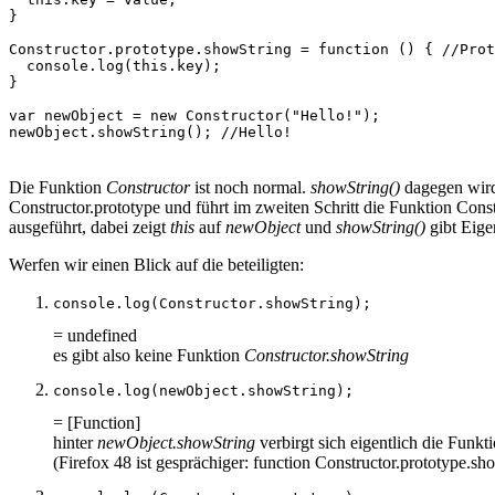
}
Constructor
.
prototype
.
showString
=
function
()
{
//Prot
console
.
log
(
this
.
key
);
}
var
newObject
=
new
Constructor
(
"Hello!"
);
newObject
.
showString
();
//Hello!
Die Funktion
Constructor
ist noch normal.
showString()
dagegen wird
Constructor.prototype und führt im zweiten Schritt die Funktion Cons
ausgeführt, dabei zeigt
this
auf
newObject
und
showString()
gibt Eige
Werfen wir einen Blick auf die beteiligten:
console
.
log
(
Constructor
.
showString
);
= undefined
es gibt also keine Funktion
Constructor.showString
console
.
log
(
newObject
.
showString
);
= [Function]
hinter
newObject.showString
verbirgt sich eigentlich die Funkt
(Firefox 48 ist gesprächiger: function Constructor.prototype.sh