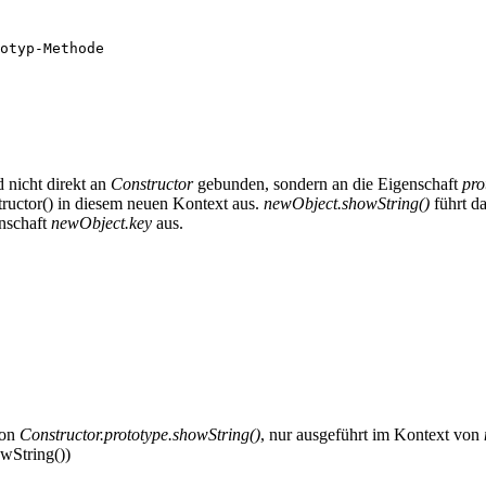
otyp-Methode
 nicht direkt an
Constructor
gebunden, sondern an die Eigenschaft
pro
tructor() in diesem neuen Kontext aus.
newObject.showString()
führt d
nschaft
newObject.key
aus.
ion
Constructor.prototype.showString()
, nur ausgeführt im Kontext von
owString())