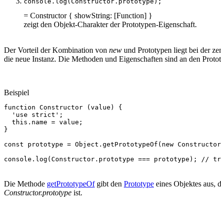
console
.
log
(
Constructor
.
prototype
);
= Constructor { showString: [Function] }
zeigt den Objekt-Charakter der Prototypen-Eigenschaft.
Der Vorteil der Kombination von
new
und Prototypen liegt bei der z
die neue Instanz. Die Methoden und Eigenschaften sind an den Prototy
Beispiel
function
Constructor
(
value
)
{
'use strict'
;
this
.
name
=
value
;
}
const
prototype
=
Object
.
getPrototypeOf
(
new
Constructor
console
.
log
(
Constructor
.
prototype
===
prototype
);
// tr
Die Methode
getPrototypeOf
gibt den
Prototype
eines Objektes aus, 
Constructor.prototype
ist.