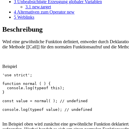
3
Unbeabsichtigte Erzeugung globaler Variablen
3.1
new.target
4
Alternativen zum Operator new
5
Weblinks
Beschreibung
Wird eine gewöhnliche Funktion definiert, entweder durch Deklaratio
die Methode [[Call]] für den normalen Funktionsaufruf und die Method
Beispiel
'use strict'
;
function
normal
(
)
{
console
.
log
(
typeof
this
);
}
const
value
=
normal
(
);
// undefined
console
.
log
(
typeof
value
);
// undefined
Im Beispiel oben wird zunächst eine gewöhnliche Funktion deklariert