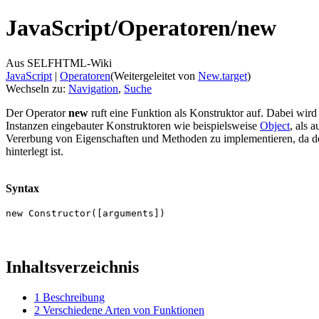
JavaScript/
Operatoren/
new
Aus SELFHTML-Wiki
JavaScript
‎ |
Operatoren
(Weitergeleitet von
New.target
)
Wechseln zu:
Navigation
,
Suche
Der Operator
new
ruft eine Funktion als Konstruktor auf. Dabei wir
Instanzen eingebauter Konstruktoren wie beispielsweise
Object
, als 
Vererbung von Eigenschaften und Methoden zu implementieren, da der
hinterlegt ist.
Syntax
new Constructor([arguments])
Inhaltsverzeichnis
1
Beschreibung
2
Verschiedene Arten von Funktionen