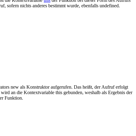
ist die Kontextvariable
this
der Funktion bei dieser Form des Aufrufs
uf, sofern nichts anderes bestimmt wurde, ebenfalls undefined.
tors new als Konstruktor aufgerufen. Das heißt, der Aufruf erfolgt
s wird an die Kontextvariable this gebunden, weshalb als Ergebnis der
er Funktion.