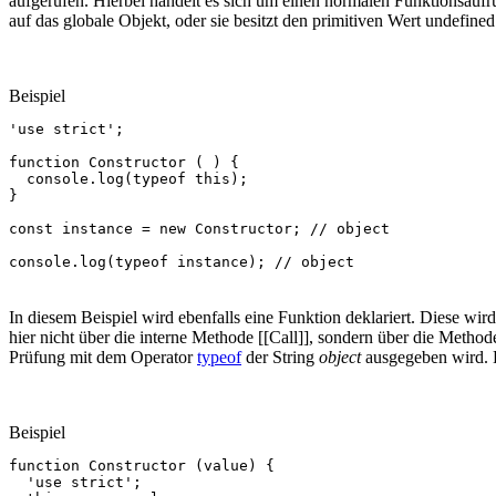
aufgerufen. Hierbei handelt es sich um einen normalen Funktionsaufr
auf das globale Objekt, oder sie besitzt den primitiven Wert undefin
Beispiel
'use strict'
;
function
Constructor
(
)
{
console
.
log
(
typeof
this
);
}
const
instance
=
new
Constructor
;
// object
console
.
log
(
typeof
instance
);
// object
In diesem Beispiel wird ebenfalls eine Funktion deklariert. Diese wi
hier nicht über die interne Methode [[Call]], sondern über die Method
Prüfung mit dem Operator
typeof
der String
object
ausgegeben wird. D
Beispiel
function
Constructor
(
value
)
{
'use strict'
;