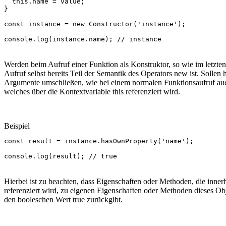
this
.
name
=
value
;
}
const
instance
=
new
Constructor
(
'instance'
);
console
.
log
(
instance
.
name
);
// instance
Werden beim Aufruf einer Funktion als Konstruktor, so wie im letz
Aufruf selbst bereits Teil der Semantik des Operators new ist. Soll
Argumente umschließen, wie bei einem normalen Funktionsaufruf auc
welches über die Kontextvariable this referenziert wird.
Beispiel
const
result
=
instance
.
hasOwnProperty
(
'name'
);
console
.
log
(
result
);
// true
Hierbei ist zu beachten, dass Eigenschaften oder Methoden, die inne
referenziert wird, zu eigenen Eigenschaften oder Methoden dieses O
den booleschen Wert true zurückgibt.