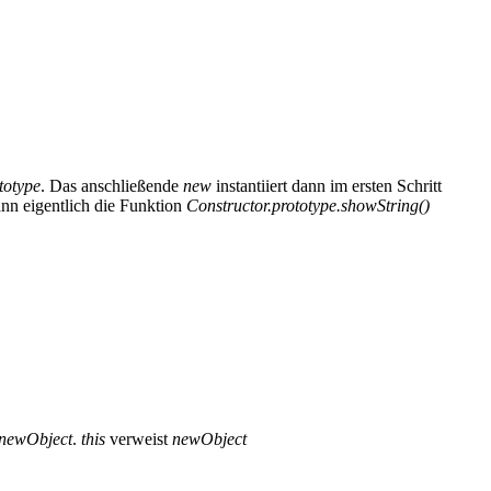
totype
. Das anschließende
new
instantiiert dann im ersten Schritt
ann eigentlich die Funktion
Constructor.prototype.showString()
newObject
.
this
verweist
newObject