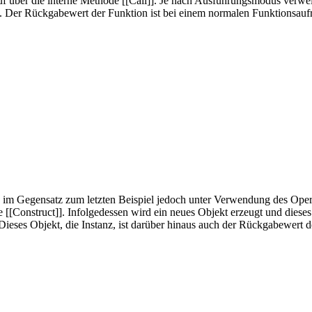
uf über die interne Methode [[Call]]. Je nach Ausführungsmodus verwe
ed. Der Rückgabewert der Funktion ist bei einem normalen Funktionsaufr
rd im Gegensatz zum letzten Beispiel jedoch unter Verwendung des Opera
e [[Construct]]. Infolgedessen wird ein neues Objekt erzeugt und diese
ieses Objekt, die Instanz, ist darüber hinaus auch der Rückgabewert d