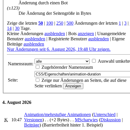
Änderung durch einen Bot
(±123)
Die Änderung der Seitengröße in Bytes
Zeige die letzten
50
|
100
|
250
|
500
Änderungen der letzten
1
|
3
|
14
|
30
Tage.
Kleine Änderungen
ausblenden
|
Bots
anzeigen
|
Unangemeldete
Benutzer
ausblenden
|
Registrierte Benutzer
ausblenden
|
Eigene
Beiträge
ausblenden
Nur Änderungen seit 6. August 2026, 19:48 Uhr zeigen.
Auswahl umkehr
Namensraum:
Zugehörender Namensraum
Seite:
Zeige nur Änderungen an Seiten, die auf diese
Seite verlinken
4. August 2026
Animation/mehrstufige Animationen
‎ (
Unterschied
|
K
10:47
Versionen
)
. .
(+2 Bytes)
‎
. .
MScharwies
(
Diskussion
|
Beiträge
)
(Barrierfreiheit hinter 1. Beispiel)