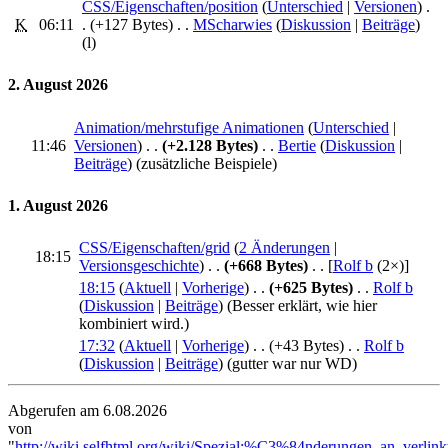
CSS/Eigenschaften/position
‎ (
Unterschied
|
Versionen
)
.
K
06:11
.
(+127 Bytes)
‎
. .
MScharwies
(
Diskussion
|
Beiträge
)
(l)
2. August 2026
Animation/mehrstufige Animationen
‎ (
Unterschied
|
11:46
Versionen
)
. .
(+2.128 Bytes)
‎
. .
Bertie
(
Diskussion
|
Beiträge
)
(zusätzliche Beispiele)
1. August 2026
CSS/Eigenschaften/grid
‎‎ (
2 Änderungen
|
18:15
Versionsgeschichte
)
. .
(+668 Bytes)
‎
. .
[
Rolf b
‎ (2×)]
18:15
(
Aktuell
|
Vorherige
)
. .
(+625 Bytes)
‎
. .
Rolf b
(
Diskussion
|
Beiträge
)
(Besser erklärt, wie hier
kombiniert wird.)
17:32
(
Aktuell
|
Vorherige
)
. .
(+43 Bytes)
‎
. .
Rolf b
(
Diskussion
|
Beiträge
)
(gutter war nur WD)
Abgerufen am 6.08.2026
von
"
http://wiki.selfhtml.org/wiki/Spezial:%C3%84nderungen_an_verlink