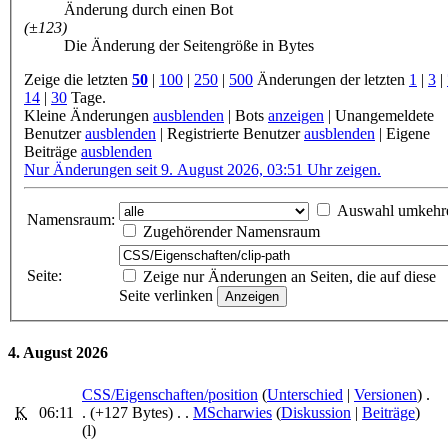
Änderung durch einen Bot
(±123)
Die Änderung der Seitengröße in Bytes
Zeige die letzten
50
|
100
|
250
|
500
Änderungen der letzten
1
|
3
|
14
|
30
Tage.
Kleine Änderungen
ausblenden
|
Bots
anzeigen
|
Unangemeldete
Benutzer
ausblenden
|
Registrierte Benutzer
ausblenden
|
Eigene
Beiträge
ausblenden
Nur Änderungen seit 9. August 2026, 03:51 Uhr zeigen.
Auswahl umkehr
Namensraum:
Zugehörender Namensraum
Seite:
Zeige nur Änderungen an Seiten, die auf diese
Seite verlinken
4. August 2026
CSS/Eigenschaften/position
‎ (
Unterschied
|
Versionen
)
.
K
06:11
.
(+127 Bytes)
‎
. .
MScharwies
(
Diskussion
|
Beiträge
)
(l)