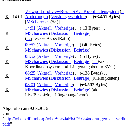
Viewport und viewBox – SVG-Koordinatensystem
‎‎ (
5
K
14:01
Änderungen
|
Versionsgeschichte
)
. .
(+3.451 Bytes)
‎
. .
[
MScharwies
‎ (5×)]
14:01
(
Aktuell
|
Vorherige
)
. .
(-13 Bytes)
‎
. .
K
MScharwies
(
Diskussion
|
Beiträge
)
(
→
preserveAspectRatio
)
09:53
(
Aktuell
|
Vorherige
)
. .
(+40 Bytes)
‎
. .
K
MScharwies
(
Diskussion
|
Beiträge
)
08:52
(
Aktuell
|
Vorherige
)
. .
(-5 Bytes)
‎
. .
K
MScharwies
(
Diskussion
|
Beiträge
)
(
→
Fazit:
Koordinatensystem und Längenangaben in SVG
)
08:25
(
Aktuell
|
Vorherige
)
. .
(-138 Bytes)
‎
. .
K
MScharwies
(
Diskussion
|
Beiträge
)
(Kleinigkeiten)
08:01
(
Aktuell
|
Vorherige
)
. .
(+3.567 Bytes)
‎
. .
K
MScharwies
(
Diskussion
|
Beiträge
)
(akt+
LiveBeispiele, +Längenangabene)
Abgerufen am 9.08.2026
von
"
http://wiki.selfhtml.org/wiki/Spezial:%C3%84nderungen_an_verlink
path
"