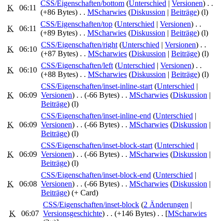
CSS/Eigenschaften/bottom
‎ (
Unterschied
|
Versionen
)
. .
K
06:11
(+86 Bytes)
‎
. .
MScharwies
(
Diskussion
|
Beiträge
)
(l)
CSS/Eigenschaften/top
‎ (
Unterschied
|
Versionen
)
. .
K
06:11
(+89 Bytes)
‎
. .
MScharwies
(
Diskussion
|
Beiträge
)
(l)
CSS/Eigenschaften/right
‎ (
Unterschied
|
Versionen
)
. .
K
06:10
(+87 Bytes)
‎
. .
MScharwies
(
Diskussion
|
Beiträge
)
(l)
CSS/Eigenschaften/left
‎ (
Unterschied
|
Versionen
)
. .
K
06:10
(+88 Bytes)
‎
. .
MScharwies
(
Diskussion
|
Beiträge
)
(l)
CSS/Eigenschaften/inset-inline-start
‎ (
Unterschied
|
K
06:09
Versionen
)
. .
(-66 Bytes)
‎
. .
MScharwies
(
Diskussion
|
Beiträge
)
(l)
CSS/Eigenschaften/inset-inline-end
‎ (
Unterschied
|
K
06:09
Versionen
)
. .
(-66 Bytes)
‎
. .
MScharwies
(
Diskussion
|
Beiträge
)
(l)
CSS/Eigenschaften/inset-block-start
‎ (
Unterschied
|
K
06:09
Versionen
)
. .
(-66 Bytes)
‎
. .
MScharwies
(
Diskussion
|
Beiträge
)
(l)
CSS/Eigenschaften/inset-block-end
‎ (
Unterschied
|
K
06:08
Versionen
)
. .
(-66 Bytes)
‎
. .
MScharwies
(
Diskussion
|
Beiträge
)
(+ Card)
CSS/Eigenschaften/inset-block
‎‎ (
2 Änderungen
|
K
06:07
Versionsgeschichte
)
. .
(+146 Bytes)
‎
. .
[
MScharwies