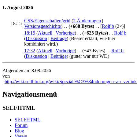
1. August 2026
CSS/Eigenschaften/grid
‎‎ (
2 Änderungen
|
18:15
Versionsgeschichte
)
. .
(+668 Bytes)
‎
. .
[
Rolf b
‎ (2×)]
18:15
(
Aktuell
|
Vorherige
)
. .
(+625 Bytes)
‎
. .
Rolf b
(
Diskussion
|
Beiträge
)
(Besser erklärt, wie hier
kombiniert wird.)
17:32
(
Aktuell
|
Vorherige
)
. .
(+43 Bytes)
‎
. .
Rolf b
(
Diskussion
|
Beiträge
)
(gutter war nur WD)
Abgerufen am 8.08.2026
von
"
http://wiki.selfhtml.org/wiki/Spezial:%C3%84nderungen_an_verlink
Navigationsmenü
SELFHTML
SELFHTML
Forum
Blog
Verein