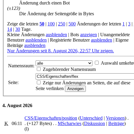
Änderung durch einen Bot
(±123)
Die Änderung der Seitengröße in Bytes
Zeige die letzten
50
|
100
|
250
|
500
Änderungen der letzten
1
|
3
|
14
|
30
Tage.
Kleine Änderungen
ausblenden
|
Bots
anzeigen
|
Unangemeldete
Benutzer
ausblenden
|
Registrierte Benutzer
ausblenden
|
Eigene
Beiträge
ausblenden
Nur Änderungen seit 8. August 2026, 22:57 Uhr zeigen.
Auswahl umkehr
Namensraum:
Zugehörender Namensraum
Seite:
Zeige nur Änderungen an Seiten, die auf diese
Seite verlinken
4. August 2026
CSS/Eigenschaften/position
‎ (
Unterschied
|
Versionen
)
.
K
06:11
.
(+127 Bytes)
‎
. .
MScharwies
(
Diskussion
|
Beiträge
)
(l)