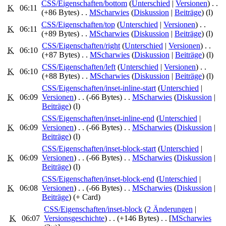
CSS/Eigenschaften/bottom
‎ (
Unterschied
|
Versionen
)
. .
K
06:11
(+86 Bytes)
‎
. .
MScharwies
(
Diskussion
|
Beiträge
)
(l)
CSS/Eigenschaften/top
‎ (
Unterschied
|
Versionen
)
. .
K
06:11
(+89 Bytes)
‎
. .
MScharwies
(
Diskussion
|
Beiträge
)
(l)
CSS/Eigenschaften/right
‎ (
Unterschied
|
Versionen
)
. .
K
06:10
(+87 Bytes)
‎
. .
MScharwies
(
Diskussion
|
Beiträge
)
(l)
CSS/Eigenschaften/left
‎ (
Unterschied
|
Versionen
)
. .
K
06:10
(+88 Bytes)
‎
. .
MScharwies
(
Diskussion
|
Beiträge
)
(l)
CSS/Eigenschaften/inset-inline-start
‎ (
Unterschied
|
K
06:09
Versionen
)
. .
(-66 Bytes)
‎
. .
MScharwies
(
Diskussion
|
Beiträge
)
(l)
CSS/Eigenschaften/inset-inline-end
‎ (
Unterschied
|
K
06:09
Versionen
)
. .
(-66 Bytes)
‎
. .
MScharwies
(
Diskussion
|
Beiträge
)
(l)
CSS/Eigenschaften/inset-block-start
‎ (
Unterschied
|
K
06:09
Versionen
)
. .
(-66 Bytes)
‎
. .
MScharwies
(
Diskussion
|
Beiträge
)
(l)
CSS/Eigenschaften/inset-block-end
‎ (
Unterschied
|
K
06:08
Versionen
)
. .
(-66 Bytes)
‎
. .
MScharwies
(
Diskussion
|
Beiträge
)
(+ Card)
CSS/Eigenschaften/inset-block
‎‎ (
2 Änderungen
|
K
06:07
Versionsgeschichte
)
. .
(+146 Bytes)
‎
. .
[
MScharwies