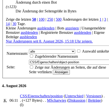
Änderung durch einen Bot
(±123)
Die Änderung der Seitengröße in Bytes
Zeige die letzten
50
|
100
|
250
|
500
Änderungen der letzten
1
|
3
|
14
|
30
Tage.
Kleine Änderungen
ausblenden
|
Bots
anzeigen
|
Unangemeldete
Benutzer
ausblenden
|
Registrierte Benutzer
ausblenden
|
Eigene
Beiträge
ausblenden
Nur Änderungen seit 8. August 2026, 15:18 Uhr zeigen.
Auswahl umkehr
Namensraum:
Zugehörender Namensraum
Seite:
Zeige nur Änderungen an Seiten, die auf diese
Seite verlinken
4. August 2026
CSS/Eigenschaften/position
‎ (
Unterschied
|
Versionen
)
.
K
06:11
.
(+127 Bytes)
‎
. .
MScharwies
(
Diskussion
|
Beiträge
)
(l)