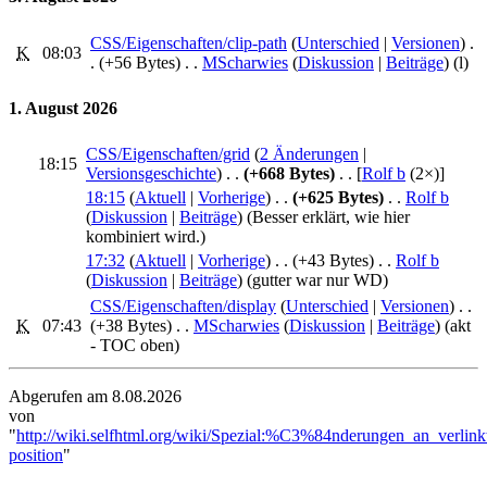
CSS/Eigenschaften/clip-path
‎ (
Unterschied
|
Versionen
)
.
K
08:03
.
(+56 Bytes)
‎
. .
MScharwies
(
Diskussion
|
Beiträge
)
(l)
1. August 2026
CSS/Eigenschaften/grid
‎‎ (
2 Änderungen
|
18:15
Versionsgeschichte
)
. .
(+668 Bytes)
‎
. .
[
Rolf b
‎ (2×)]
18:15
(
Aktuell
|
Vorherige
)
. .
(+625 Bytes)
‎
. .
Rolf b
(
Diskussion
|
Beiträge
)
(Besser erklärt, wie hier
kombiniert wird.)
17:32
(
Aktuell
|
Vorherige
)
. .
(+43 Bytes)
‎
. .
Rolf b
(
Diskussion
|
Beiträge
)
(gutter war nur WD)
CSS/Eigenschaften/display
‎ (
Unterschied
|
Versionen
)
. .
K
07:43
(+38 Bytes)
‎
. .
MScharwies
(
Diskussion
|
Beiträge
)
(akt
- TOC oben)
Abgerufen am 8.08.2026
von
"
http://wiki.selfhtml.org/wiki/Spezial:%C3%84nderungen_an_verlink
position
"