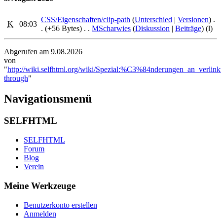
CSS/Eigenschaften/clip-path
‎ (
Unterschied
|
Versionen
)
.
K
08:03
.
(+56 Bytes)
‎
. .
MScharwies
(
Diskussion
|
Beiträge
)
(l)
Abgerufen am 9.08.2026
von
"
http://wiki.selfhtml.org/wiki/Spezial:%C3%84nderungen_an_verlin
through
"
Navigationsmenü
SELFHTML
SELFHTML
Forum
Blog
Verein
Meine Werkzeuge
Benutzerkonto erstellen
Anmelden