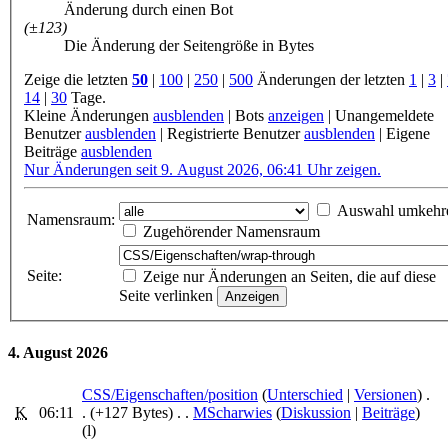
Änderung durch einen Bot
(±123)
Die Änderung der Seitengröße in Bytes
Zeige die letzten
50
|
100
|
250
|
500
Änderungen der letzten
1
|
3
|
14
|
30
Tage.
Kleine Änderungen
ausblenden
|
Bots
anzeigen
|
Unangemeldete
Benutzer
ausblenden
|
Registrierte Benutzer
ausblenden
|
Eigene
Beiträge
ausblenden
Nur Änderungen seit 9. August 2026, 06:41 Uhr zeigen.
Auswahl umkehr
Namensraum:
Zugehörender Namensraum
Seite:
Zeige nur Änderungen an Seiten, die auf diese
Seite verlinken
4. August 2026
CSS/Eigenschaften/position
‎ (
Unterschied
|
Versionen
)
.
K
06:11
.
(+127 Bytes)
‎
. .
MScharwies
(
Diskussion
|
Beiträge
)
(l)