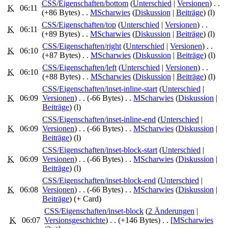
CSS/Eigenschaften/bottom
‎ (
Unterschied
|
Versionen
)
. .
K
06:11
(+86 Bytes)
‎
. .
MScharwies
(
Diskussion
|
Beiträge
)
(l)
CSS/Eigenschaften/top
‎ (
Unterschied
|
Versionen
)
. .
K
06:11
(+89 Bytes)
‎
. .
MScharwies
(
Diskussion
|
Beiträge
)
(l)
CSS/Eigenschaften/right
‎ (
Unterschied
|
Versionen
)
. .
K
06:10
(+87 Bytes)
‎
. .
MScharwies
(
Diskussion
|
Beiträge
)
(l)
CSS/Eigenschaften/left
‎ (
Unterschied
|
Versionen
)
. .
K
06:10
(+88 Bytes)
‎
. .
MScharwies
(
Diskussion
|
Beiträge
)
(l)
CSS/Eigenschaften/inset-inline-start
‎ (
Unterschied
|
K
06:09
Versionen
)
. .
(-66 Bytes)
‎
. .
MScharwies
(
Diskussion
|
Beiträge
)
(l)
CSS/Eigenschaften/inset-inline-end
‎ (
Unterschied
|
K
06:09
Versionen
)
. .
(-66 Bytes)
‎
. .
MScharwies
(
Diskussion
|
Beiträge
)
(l)
CSS/Eigenschaften/inset-block-start
‎ (
Unterschied
|
K
06:09
Versionen
)
. .
(-66 Bytes)
‎
. .
MScharwies
(
Diskussion
|
Beiträge
)
(l)
CSS/Eigenschaften/inset-block-end
‎ (
Unterschied
|
K
06:08
Versionen
)
. .
(-66 Bytes)
‎
. .
MScharwies
(
Diskussion
|
Beiträge
)
(+ Card)
CSS/Eigenschaften/inset-block
‎‎ (
2 Änderungen
|
K
06:07
Versionsgeschichte
)
. .
(+146 Bytes)
‎
. .
[
MScharwies