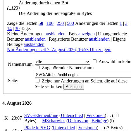
Änderung durch einen Bot
(±123)
Die Änderung der Seitengröße in Bytes
Zeige die letzten
50
|
100
|
250
|
500
Änderungen der letzten
1
|
3
|
14
|
30
Tage.
Kleine Änderungen
ausblenden
|
Bots
anzeigen
|
Unangemeldete
Benutzer
ausblenden
|
Registrierte Benutzer
ausblenden
|
Eigene
Beiträge
ausblenden
Nur Änderungen seit 7. August 2026, 16:53 Uhr zeigen.
Auswahl umkehr
Namensraum:
Zugehörender Namensraum
Seite:
Zeige nur Änderungen an Seiten, die auf diese
Seite verlinken
4. August 2026
SVG/Element/line
‎ (
Unterschied
|
Versionen
)
. .
(-11
K
23:07
Bytes)
‎
. .
MScharwies
(
Diskussion
|
Beiträge
)
(l)
Pfade in SVG
‎ (
Unterschied
|
Versionen
)
. .
(-3 Bytes)
‎
. .
K
22:35