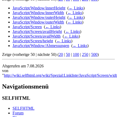
JavaScript/Window/innerHeight
‎
(
← Links
)
JavaScript/Window/innerWidth
‎
(
← Links
)
JavaScript/Window/outerHeight
‎
(
← Links
)
JavaScript/Window/outerWidth
‎
(
← Links
)
JavaScript/Screen
‎
(
← Links
)
JavaScript/Screen/availHeight
‎
(
← Links
)
JavaScript/Screen/availWidth
‎
(
← Links
)
JavaScript/Screen/height
‎
(
← Links
)
JavaScript/Window/Abmessungen
‎
(
← Links
)
Zeige (vorherige 50 | nächste 50) (
20
|
50
|
100
|
250
|
500
)
Abgerufen am 7.08.2026
von
"
http://wiki.selfhtml.org/wiki/Spezial:Linkliste/JavaScript/Screen/wid
Navigationsmenü
SELFHTML
SELFHTML
Forum