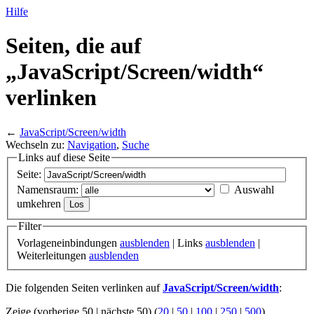
Hilfe
Seiten, die auf
„JavaScript/
Screen/
width“
verlinken
←
JavaScript/Screen/width
Wechseln zu:
Navigation
,
Suche
Links auf diese Seite
Seite:
Namensraum:
Auswahl
umkehren
Filter
Vorlageneinbindungen
ausblenden
| Links
ausblenden
|
Weiterleitungen
ausblenden
Die folgenden Seiten verlinken auf
JavaScript/Screen/width
:
Zeige (vorherige 50 | nächste 50) (
20
|
50
|
100
|
250
|
500
)