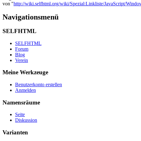
von "
http://wiki.selfhtml.org/wiki/Spezial:Linkliste/JavaScript/Windo
Navigationsmenü
SELFHTML
SELFHTML
Forum
Blog
Verein
Meine Werkzeuge
Benutzerkonto erstellen
Anmelden
Namensräume
Seite
Diskussion
Varianten