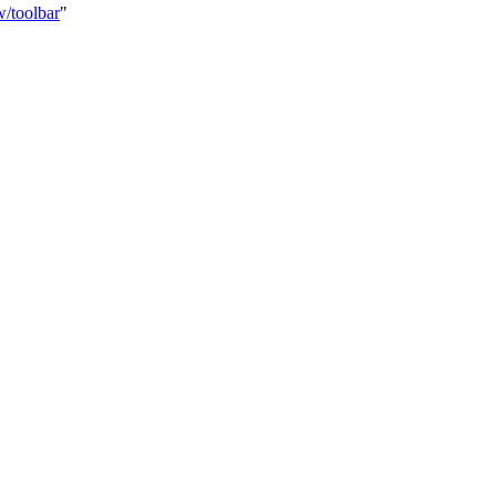
w/toolbar
"