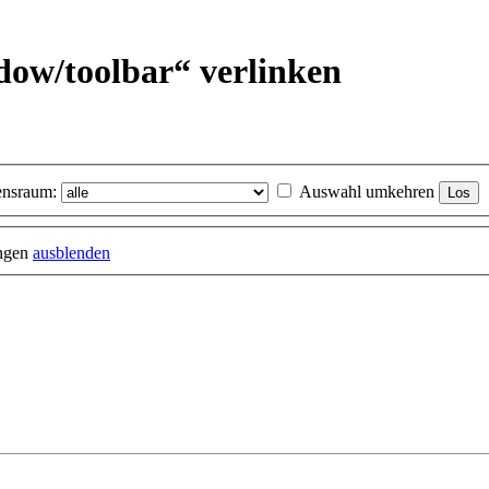
dow/
toolbar“ verlinken
nsraum:
Auswahl umkehren
ungen
ausblenden