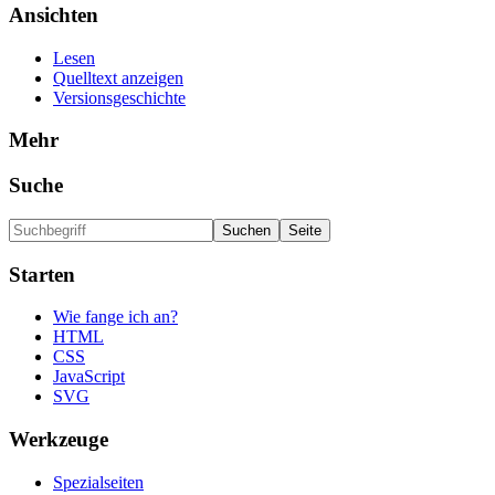
Ansichten
Lesen
Quelltext anzeigen
Versionsgeschichte
Mehr
Suche
Starten
Wie fange ich an?
HTML
CSS
JavaScript
SVG
Werkzeuge
Spezialseiten