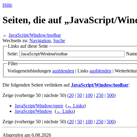
Hilfe
Seiten, die auf „JavaScript/
Win
←
JavaScript/Window/toolbar
Wechseln zu:
Navigation
,
Suche
Links auf diese Seite
Seite:
Name
Filter
Vorlageneinbindungen
ausblenden
| Links
ausblenden
| Weiterleit
Die folgenden Seiten verlinken auf
JavaScript/Window/toolbar
:
Zeige (vorherige 50 | nächste 50) (
20
|
50
|
100
|
250
|
500
)
JavaScript/Window/open
‎
(
← Links
)
JavaScript/Window
‎
(
← Links
)
Zeige (vorherige 50 | nächste 50) (
20
|
50
|
100
|
250
|
500
)
Abgerufen am 6.08.2026