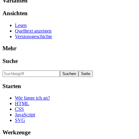
Varianten
Ansichten
Lesen
Quelltext anzeigen
Versionsgeschichte
Mehr
Suche
Starten
Wie fange ich an?
HTML
CSS
JavaScript
SVG
Werkzeuge