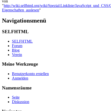
von
"
http://wiki.selfhtml.org/wiki/Spezial:Linkliste/JavaScript_und_CSS
Eigenschaften_auslesen
"
Navigationsmenü
SELFHTML
SELFHTML
Forum
Blog
Verein
Meine Werkzeuge
Benutzerkonto erstellen
Anmelden
Namensräume
Seite
Diskussion