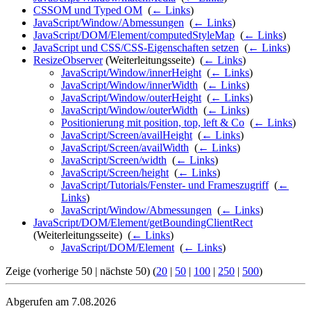
CSSOM und Typed OM
‎
(
← Links
)
JavaScript/Window/Abmessungen
‎
(
← Links
)
JavaScript/DOM/Element/computedStyleMap
‎
(
← Links
)
JavaScript und CSS/CSS-Eigenschaften setzen
‎
(
← Links
)
ResizeObserver
(Weiterleitungsseite) ‎
(
← Links
)
JavaScript/Window/innerHeight
‎
(
← Links
)
JavaScript/Window/innerWidth
‎
(
← Links
)
JavaScript/Window/outerHeight
‎
(
← Links
)
JavaScript/Window/outerWidth
‎
(
← Links
)
Positionierung mit position, top, left & Co
‎
(
← Links
)
JavaScript/Screen/availHeight
‎
(
← Links
)
JavaScript/Screen/availWidth
‎
(
← Links
)
JavaScript/Screen/width
‎
(
← Links
)
JavaScript/Screen/height
‎
(
← Links
)
JavaScript/Tutorials/Fenster- und Frameszugriff
‎
(
←
Links
)
JavaScript/Window/Abmessungen
‎
(
← Links
)
JavaScript/DOM/Element/getBoundingClientRect
(Weiterleitungsseite) ‎
(
← Links
)
JavaScript/DOM/Element
‎
(
← Links
)
Zeige (vorherige 50 | nächste 50) (
20
|
50
|
100
|
250
|
500
)
Abgerufen am 7.08.2026