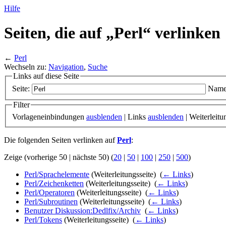
Hilfe
Seiten, die auf „Perl“ verlinken
←
Perl
Wechseln zu:
Navigation
,
Suche
Links auf diese Seite
Seite:
Name
Filter
Vorlageneinbindungen
ausblenden
| Links
ausblenden
| Weiterleit
Die folgenden Seiten verlinken auf
Perl
:
Zeige (vorherige 50 | nächste 50) (
20
|
50
|
100
|
250
|
500
)
Perl/Sprachelemente
(Weiterleitungsseite) ‎
(
← Links
)
Perl/Zeichenketten
(Weiterleitungsseite) ‎
(
← Links
)
Perl/Operatoren
(Weiterleitungsseite) ‎
(
← Links
)
Perl/Subroutinen
(Weiterleitungsseite) ‎
(
← Links
)
Benutzer Diskussion:Dedlfix/Archiv
‎
(
← Links
)
Perl/Tokens
(Weiterleitungsseite) ‎
(
← Links
)