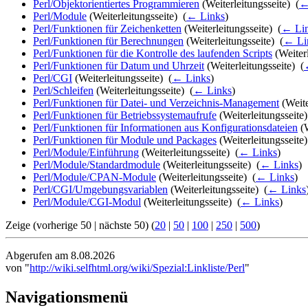
Perl/Objektorientiertes Programmieren
(Weiterleitungsseite) ‎
(
←
Perl/Module
(Weiterleitungsseite) ‎
(
← Links
)
Perl/Funktionen für Zeichenketten
(Weiterleitungsseite) ‎
(
← Li
Perl/Funktionen für Berechnungen
(Weiterleitungsseite) ‎
(
← Li
Perl/Funktionen für die Kontrolle des laufenden Scripts
(Weiterl
Perl/Funktionen für Datum und Uhrzeit
(Weiterleitungsseite) ‎
(
Perl/CGI
(Weiterleitungsseite) ‎
(
← Links
)
Perl/Schleifen
(Weiterleitungsseite) ‎
(
← Links
)
Perl/Funktionen für Datei- und Verzeichnis-Management
(Weite
Perl/Funktionen für Betriebssystemaufrufe
(Weiterleitungsseite)
Perl/Funktionen für Informationen aus Konfigurationsdateien
(W
Perl/Funktionen für Module und Packages
(Weiterleitungsseite)
Perl/Module/Einführung
(Weiterleitungsseite) ‎
(
← Links
)
Perl/Module/Standardmodule
(Weiterleitungsseite) ‎
(
← Links
)
Perl/Module/CPAN-Module
(Weiterleitungsseite) ‎
(
← Links
)
Perl/CGI/Umgebungsvariablen
(Weiterleitungsseite) ‎
(
← Links
Perl/Module/CGI-Modul
(Weiterleitungsseite) ‎
(
← Links
)
Zeige (vorherige 50 | nächste 50) (
20
|
50
|
100
|
250
|
500
)
Abgerufen am 8.08.2026
von "
http://wiki.selfhtml.org/wiki/Spezial:Linkliste/Perl
"
Navigationsmenü