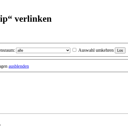
lip“ verlinken
nsraum:
Auswahl umkehren
ungen
ausblenden
"