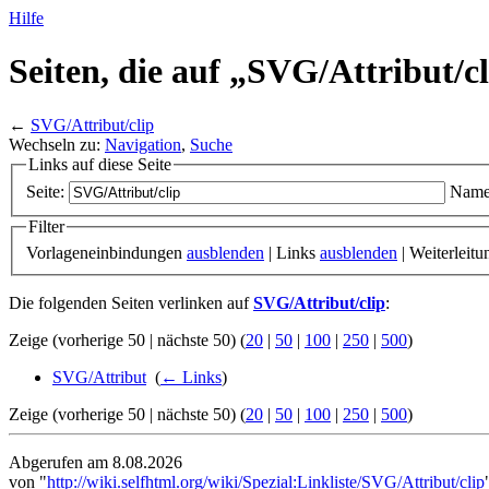
Hilfe
Seiten, die auf „SVG/
Attribut/
c
←
SVG/Attribut/clip
Wechseln zu:
Navigation
,
Suche
Links auf diese Seite
Seite:
Name
Filter
Vorlageneinbindungen
ausblenden
| Links
ausblenden
| Weiterleit
Die folgenden Seiten verlinken auf
SVG/Attribut/clip
:
Zeige (vorherige 50 | nächste 50) (
20
|
50
|
100
|
250
|
500
)
SVG/Attribut
‎
(
← Links
)
Zeige (vorherige 50 | nächste 50) (
20
|
50
|
100
|
250
|
500
)
Abgerufen am 8.08.2026
von "
http://wiki.selfhtml.org/wiki/Spezial:Linkliste/SVG/Attribut/clip