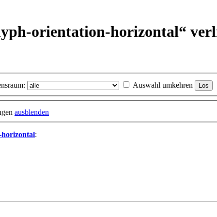
lyph-orientation-horizontal“ ver
nsraum:
Auswahl umkehren
ungen
ausblenden
-horizontal
: