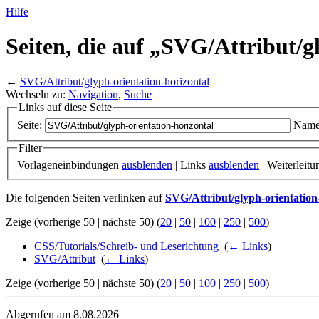
Hilfe
Seiten, die auf „SVG/
Attribut/
g
←
SVG/Attribut/glyph-orientation-horizontal
Wechseln zu:
Navigation
,
Suche
Links auf diese Seite
Seite:
Name
Filter
Vorlageneinbindungen
ausblenden
| Links
ausblenden
| Weiterleit
Die folgenden Seiten verlinken auf
SVG/Attribut/glyph-orientation
Zeige (vorherige 50 | nächste 50) (
20
|
50
|
100
|
250
|
500
)
CSS/Tutorials/Schreib- und Leserichtung
‎
(
← Links
)
SVG/Attribut
‎
(
← Links
)
Zeige (vorherige 50 | nächste 50) (
20
|
50
|
100
|
250
|
500
)
Abgerufen am 8.08.2026