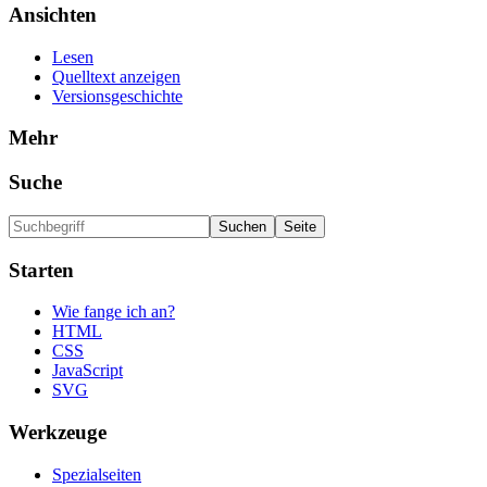
Ansichten
Lesen
Quelltext anzeigen
Versionsgeschichte
Mehr
Suche
Starten
Wie fange ich an?
HTML
CSS
JavaScript
SVG
Werkzeuge
Spezialseiten