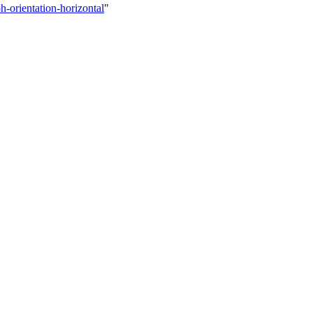
h-orientation-horizontal
"