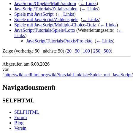
JavaScript/Objekte/Math/random
‎
(
← Links
)
JavaScript/Tutorials/Zufallszahlen
‎
(
← Links
)
Spiele mit JavaScript
‎
(
← Links
)
Spiele mit JavaScript/Zahlenspiele
‎
(
← Links
)
Spiele mit JavaScript/Multiple-Choice-Quiz
‎
(
← Links
)
JavaScript/Tutorials/Spiele/Lotto
(Weiterleitungsseite) ‎
(
←
Links
)
JavaScript/Tutorials/Praxis/Projekte
‎
(
← Links
)
Zeige (vorherige 50 | nächste 50) (
20
|
50
|
100
|
250
|
500
)
Abgerufen am 6.08.2026
von
"
http://wiki.selfhtml.org/wiki/Spezial:Linkliste/Spiele_mit_JavaScript
Navigationsmenü
SELFHTML
SELFHTML
Forum
Blog
Verein