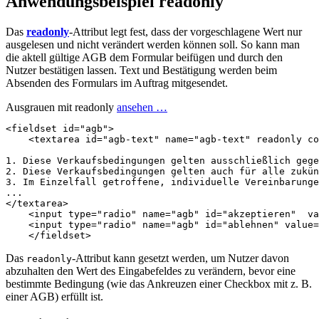
Anwendungsbeispiel readonly
Das
readonly
-Attribut legt fest, dass der vorgeschlagene Wert nur
ausgelesen und nicht verändert werden können soll. So kann man
die aktell gültige AGB dem Formular beifügen und durch den
Nutzer bestätigen lassen. Text und Bestätigung werden beim
Absenden des Formulars im Auftrag mitgesendet.
Ausgrauen mit readonly
ansehen …
<
fieldset
id
=
"agb"
>
<
textarea
id
=
"agb-text"
name
=
"agb-text"
readonly
co
1. Diese Verkaufsbedingungen gelten ausschließlich gege
2. Diese Verkaufsbedingungen gelten auch für alle zukün
3. Im Einzelfall getroffene, individuelle Vereinbarunge
</
textarea
>
<
input
type
=
"radio"
name
=
"agb"
id
=
"akzeptieren"
va
<
input
type
=
"radio"
name
=
"agb"
id
=
"ablehnen"
value
=
</
fieldset
>
Das
-Attribut kann gesetzt werden, um Nutzer davon
readonly
abzuhalten den Wert des Eingabefeldes zu verändern, bevor eine
bestimmte Bedingung (wie das Ankreuzen einer Checkbox mit z. B.
einer AGB) erfüllt ist.