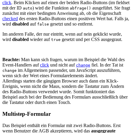
click
. Beim Klicken auf einen der beiden Radio-Buttons (im fieldset
mit der ID
) wird die Funktion
ausgeführt. Sie fragt
auto
abfrage()
zunächst mit einer bedingten Anweisung ab, ob die Eigenschaft
checked
des ersten Radio-Buttons einen positiven Wert hat. Falls ja,
wird
disabled
auf
gesetzt und so entfernt.
false
Im anderen Falle, der nur eintritt, wenn auf nein geklickt wurde,
wird
disabled
wieder auf
gesetzt und per CSS ausgegraut.
true
Beachte:
Man kann sich fragen, warum im Beispiel die Wahl des
Event-Handlers auf
click
und nicht auf
fiel. In der Tat ist
change
im Allgemeinen passender, um JavaScript auszuführen,
change
wenn sich der Wert eines Formularelements ändert.
Allerdings starten die gängigen Browser auch dann ein Klick-
Ereignis, wenn nicht die Maus, sondern die Tastatur zum Ändern
des Radio-Buttons verwendet wurde. Somit funktioniert das
Beispiel auch bei der Bedienung des Formulars ausschließlich über
die Tastatur oder durch einen Touch.
Multistep-Formular
Das Beispiel enthält ein Formular mit zwei Radio-Buttons. Erst
wenn Benutzer die AGB akzeptieren, wird das
ausgegraute