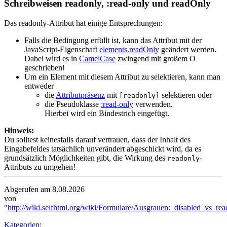
Schreibweisen readonly, :read-only und readOnly
Das readonly-Attribut hat einige Entsprechungen:
Falls die Bedingung erfüllt ist, kann das Attribut mit der
JavaScript-Eigenschaft
elements.readOnly
geändert werden.
Dabei wird es in
CamelCase
zwingend mit großem O
geschrieben!
Um ein Element mit diesem Attribut zu selektieren, kann man
entweder
die
Attributpräsenz
mit
selektieren oder
[readonly]
die Pseudoklasse
:read-only
verwenden.
Hierbei wird ein Bindestrich eingefügt.
Hinweis:
Du solltest keinesfalls darauf vertrauen, dass der Inhalt des
Eingabefeldes tatsächlich unverändert abgeschickt wird, da es
grundsätzlich Möglichkeiten gibt, die Wirkung des
-
readonly
Attributs zu umgehen!
Abgerufen am 8.08.2026
von
"
http://wiki.selfhtml.org/wiki/Formulare/Ausgrauen:_disabled_vs_re
Kategorien
: