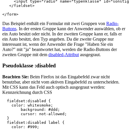
<
input
type
=
"radio"
name
=
"typenklasse"
id
=
"sonstig
</
fieldset
>
</
form
>
Das Beispiel enthält ein Formular mit zwei Gruppen von
Radio-
Buttons
. In der ersten Gruppe kann der Anwender auswählen, ob er
ein Auto besitzt oder nicht. In der zweiten Gruppe kann er, falls er
ein Auto besitzt, den Typ angeben. Da die zweite Gruppe nur
interessant ist, wenn der Anwender die Frage "Haben Sie ein
Auto?" mit "ja" beantwortet hat, werden die Radio-Buttons der
zweiten Gruppe mit dem
disabled-Attribut
ausgegraut.
Pseudoklasse :disabled
Beachten Sie:
Beim Firefox ist das Eingabefeld zwar nicht
benutzbar, aber nicht vom aktiven Eingabefeld zu unterscheiden.
Mit CSS kann das Feld auch optisch ausgegraut werden:
Kennzeichnung durch CSS
fieldset
:disabled
{
color
:
whitesmoke
;
background
:
#ddd
;
cursor
:
not
-
allowed
;
}
fieldset
:disabled
label
{
color
:
#999
;