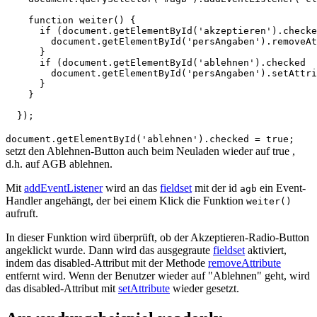
function
weiter
()
{
if
(
document
.
getElementById
(
'akzeptieren'
).
checke
document
.
getElementById
(
'persAngaben'
).
removeAt
}
if
(
document
.
getElementById
(
'ablehnen'
).
checked
document
.
getElementById
(
'persAngaben'
).
setAttri
}
}
});
document.getElementById('ablehnen').checked = true;
setzt den Ablehnen-Button auch beim Neuladen wieder auf true ,
d.h. auf AGB ablehnen.
Mit
addEventListener
wird an das
fieldset
mit der id
ein Event-
agb
Handler angehängt, der bei einem Klick die Funktion
weiter()
aufruft.
In dieser Funktion wird überprüft, ob der Akzeptieren-Radio-Button
angeklickt wurde. Dann wird das ausgegraute
fieldset
aktiviert,
indem das disabled-Attribut mit der Methode
removeAttribute
entfernt wird. Wenn der Benutzer wieder auf "Ablehnen" geht, wird
das disabled-Attribut mit
setAttribute
wieder gesetzt.