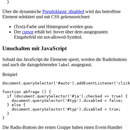
}
Über die dynamische
Pseudoklasse :disabled
wird das betroffene
Element selektiert und mit CSS gekennzeichnet:
(Text)-Farbe und Hintergrund werden grau
Der
cursor
erhält bei :hover über dem ausgegrauten
Eingabefeld ein not-allowed-Symbol.
Umschalten mit JavaScript
Sobald das JavaScript die Elemente sperrt, werden die Radiobuttons
und auch die dazugehörenden
ausgegraut.
label
Beispiel
document
.
querySelector
(
'#auto'
).
addEventListener
(
'click
function
abfrage
()
{
if
(
document
.
querySelector
(
'#ja'
).
checked
==
true
)
{
document
.
querySelector
(
'#typ'
).
disabled
=
false
;
}
else
{
document
.
querySelector
(
'#typ'
).
disabled
=
true
;
}
}
Die Radio-Buttons der ersten Gruppe haben einen Event-Handler