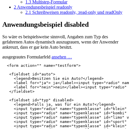
1.3
Multistep-Formular
2
Anwendungsbeispiel readonly
2.1
Schreibweisen readonly, :read-only und readOnly
Anwendungsbeispiel disabled
So wäre es beispielsweise sinnvoll, Angaben zum Typ des
gefahrenen Autos dynamisch auszugrauen, wenn der Anwender
ankreuzt, dass er gar kein Auto besitzt.
ausgegrautes Formularfeld
ansehen …
<
form
action
=
""
name
=
"testform"
>
<
fieldset
id
=
"auto"
>
<
legend
>
Besitzen Sie ein Auto?
</
legend
>
<
label
for
=
"ja"
>
 ja
</
label
><
input
type
=
"radio"
nam
<
label
for
=
"nein"
>
nein
</
label
><
input
type
=
"radio"
</
fieldset
>
<
fieldset
id
=
"typ"
disabled
>
<
legend
>
Falls ja, was für ein Auto?
</
legend
>
<
input
type
=
"radio"
name
=
"typenklasse"
id
=
"klein"
<
input
type
=
"radio"
name
=
"typenklasse"
id
=
"kombi"
<
input
type
=
"radio"
name
=
"typenklasse"
id
=
"limo"
v
<
input
type
=
"radio"
name
=
"typenklasse"
id
=
"sport"
<
input
type
=
"radio"
name
=
"typenklasse"
id
=
"klein"