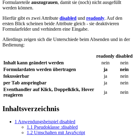
Formulareteile
auszugrauen
, damit sie (noch) nicht ausgefüllt
werden können.
Hierfür gibt es zwei Attribute
disabled
und
readonly
. Auf den
ersten Blick scheinen beide Attribute gleich - sie deaktivieren
Formularfelder und verhindern eine Eingabe.
Allerdings zeigen sich die Unterschiede beim Absenden und in der
Bedienung:
readonly
disabled
Inhalt kann geändert werden
nein
nein
Formulardaten werden übertragen
ja
nein
fokussierbar
ja
nein
per Tab anspringbar
ja
nein
Eventhandler auf Klick, Doppelklick, Hover
ja
nein
reagieren
Inhaltsverzeichnis
1
Anwendungsbeispiel disabled
1.1
Pseudoklasse :disabled
1.2
Umschalten mit JavaScript