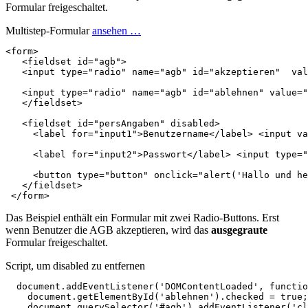
Formular freigeschaltet.
Multistep-Formular
ansehen …
<
form
>
<
fieldset
id
=
"agb"
>
<
input
type
=
"radio"
name
=
"agb"
id
=
"akzeptieren"
val
<
input
type
=
"radio"
name
=
"agb"
id
=
"ablehnen"
value
=
"
</
fieldset
>
<
fieldset
id
=
"persAngaben"
disabled
>
<
label
for
=
"input1"
>
Benutzername
</
label
>
<
input
va
<
label
for
=
"input2"
>
Passwort
</
label
>
<
input
type
=
"
<
button
type
=
"button"
onclick
=
"alert('Hallo und he
</
fieldset
>
</
form
>
Das Beispiel enthält ein Formular mit zwei Radio-Buttons. Erst
wenn Benutzer die AGB akzeptieren, wird das
ausgegraute
Formular freigeschaltet.
Script, um disabled zu entfernen
document
.
addEventListener
(
'DOMContentLoaded'
,
functio
document
.
getElementById
(
'ablehnen'
).
checked
=
true
;
document
.
querySelector
(
'#agb'
).
addEventListener
(
'cl