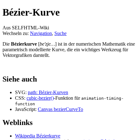
Bézier-Kurve
Aus SELFHTML-Wiki
Wechseln zu:
Navigation
,
Suche
Die
Bézierkurve
[
be'zje…
] ist in der numerischen Mathematik eine
parametrisch modellierte Kurve, die ein wichtiges Werkzeug für
Vektorgrafiken darstellt.
Siehe auch
SVG:
path: Bézier-Kurven
CSS:
cubic-bezier()
-Funktion für
animation-timing-
function
JavaScript:
Canvas bezierCurveTo
Weblinks
Wikipedia Bézierkurve