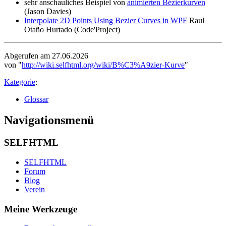
sehr anschauliches Beispiel von
animierten Bézierkurven
(Jason Davies)
Interpolate 2D Points Using Bezier Curves in WPF
Raul
Otaño Hurtado (Code'Project)
Abgerufen am 27.06.2026
von "
http://wiki.selfhtml.org/wiki/B%C3%A9zier-Kurve
"
Kategorie
:
Glossar
Navigationsmenü
SELFHTML
SELFHTML
Forum
Blog
Verein
Meine Werkzeuge