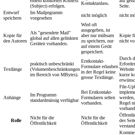
einem konkreten Kontext
auf gen
Kontaktanlass.
(Subject) erfolgen.
Seite.
Entwurf
Im Mailprgramm
nicht möglich
nicht m
speichern
vorgesehen
Wird oft
ausgegeben, ist
Als "gesendete Mail"
Kopie für
aber nur mühsam
Kopie f
global auf allen gelinkten
den Autoren
zu speichern, nur
nicht v
Geräten vorhanden.
auf einem Gerät
gespeichert.
Durch d
Erstkontakt-
praktisch unbeschränkt
Erforder
Formulare erlauben
Textlänge
(Volumenbeschränkungen
Website 
in der Regel keine
im Bereich von MBytes).
kurze k
grosse Textlänge.
erwünsc
File-Up
Bei Erstkontakt-
impleme
Im Programm
Anhänge
Formularen selten
werden, 
standardmässig verfügbar
vorhanden.
Regel n
vorhand
Öffentli
Nicht für die
Nicht für die
Rolle
des Seit
Öffentlichkeit
Öffentlichkeit
verstan
Kommen