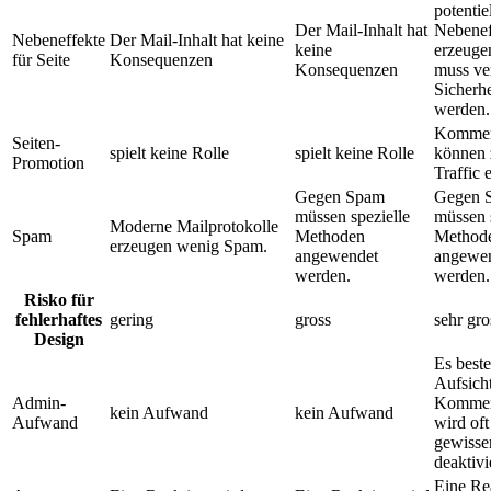
potentie
Der Mail-Inhalt hat
Nebenef
Nebeneffekte
Der Mail-Inhalt hat keine
keine
erzeuge
für Seite
Konsequenzen
Konsequenzen
muss ve
Sicherhe
werden.
Kommen
Seiten-
spielt keine Rolle
spielt keine Rolle
können 
Promotion
Traffic 
Gegen Spam
Gegen 
müssen spezielle
müssen 
Moderne Mailprotokolle
Spam
Methoden
Method
erzeugen wenig Spam.
angewendet
angewe
werden.
werden.
Risko für
fehlerhaftes
gering
gross
sehr gro
Design
Es beste
Aufsicht
Admin-
Kommen
kein Aufwand
kein Aufwand
Aufwand
wird oft
gewisse
deaktivi
Eine Re