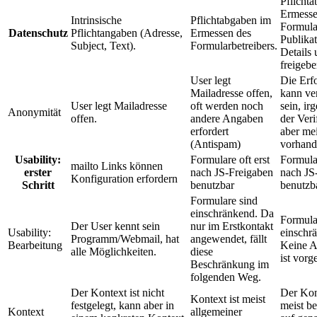
Pflicht
Ermesse
Intrinsische
Pflichtabgaben im
Formular
Datenschutz
Pflichtangaben (Adresse,
Ermessen des
Publika
Subject, Text).
Formularbetreibers.
Details
freigebe
User legt
Die Erf
Mailadresse offen,
kann ve
User legt Mailadresse
oft werden noch
sein, ir
Anonymität
offen.
andere Angaben
der Veri
erfordert
aber mei
(Antispam)
vorhand
Usability:
Formulare oft erst
Formular
mailto Links können
erster
nach JS-Freigaben
nach JS
Konfiguration erfordern
Schritt
benutzbar
benutzb
Formulare sind
einschränkend. Da
Formula
Der User kennt sein
nur im Erstkontakt
Usability:
einschr
Programm/Webmail, hat
angewendet, fällt
Bearbeitung
Keine A
alle Möglichkeiten.
diese
ist vorg
Beschränkung im
folgenden Weg.
Der Kontext ist nicht
Der Kont
Kontext ist meist
festgelegt, kann aber in
meist b
Kontext
allgemeiner