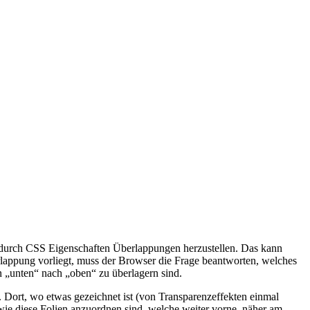
 durch CSS Eigenschaften Überlappungen herzustellen. Das kann
rlappung vorliegt, muss der Browser die Frage beantworten, welches
n „unten“ nach „oben“ zu überlagern sind.
rd. Dort, wo etwas gezeichnet ist (von Transparenzeffekten einmal
wie diese Folien anzuordnen sind, welche weiter vorne, näher am