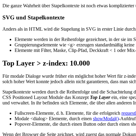
Die ganze Wahrheit über Stapelkontexte ist noch etwas komplizierter
SVG und Stapelkontexte
Anders als in HTML wird die Stapelung in SVG in erster Linie durch
Elemente werden in der Reihenfolge gezeichnet, in der sie i
Gruppierungselemente wie <g> erzeugen standardmäßig keine 
Elemente mit Filter, Maske, Clip-Pfad, Deckkraft < 1 oder M
Top Layer > z-index: 10.000
Für modale Dialoge wurde früher ein möglichst hoher Wert für z-inde
solch hoher Wert konnte jedoch allein nicht garantieren, dass man sic
Stapelkontexte werden durch die Reihenfolge und die Schachtelung d
CSS Positioned Layout Module das Konzept
Top Layer
ein, eine spe
und verwaltet. In ihr befinden sich Elemente, die über allen anderen In
Fullscreen-Elemente, d. h. Elemente, für die erfolgreich
request
Modale <dialog> Elemente, durch einen
showModal()
-Aufdruf
Popover-Elemente, die durch einen Button oder durch einen s
Wenn der Browser die Seite zeichnet, wird zuerst das normale Dokume