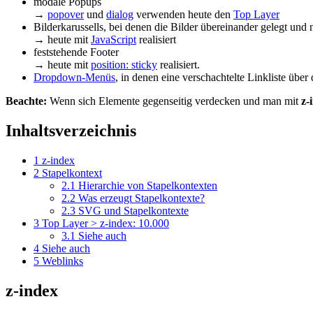
modale Popups
→
popover
und
dialog
verwenden heute den
Top Layer
Bilderkarussells, bei denen die Bilder übereinander gelegt un
→ heute mit
JavaScript
realisiert
feststehende Footer
→ heute mit
position: sticky
realisiert.
Dropdown-Menüs
, in denen eine verschachtelte Linkliste über
Beachte:
Wenn sich Elemente gegenseitig verdecken und man mit
z-
Inhaltsverzeichnis
1
z-index
2
Stapelkontext
2.1
Hierarchie von Stapelkontexten
2.2
Was erzeugt Stapelkontexte?
2.3
SVG und Stapelkontexte
3
Top Layer > z-index: 10.000
3.1
Siehe auch
4
Siehe auch
5
Weblinks
z-index