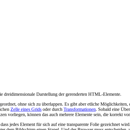
die dreidimensionale Darstellung der gerenderten HTML-Elemente.
rdnet, ohne sich zu überlappen. Es gibt aber etliche Möglichkeiten,
eichen
Zelle eines Grids
oder durch
Transformationen
. Sobald eine Übe
zen vorliegen, können das auch mehrere Elemente sein, die korrekt vo
or, dass jedes Element für sich auf eine transparente Folie gezeichnet wi
nter dem Bildschirm einen Stapel. Und der Browser muss entscheiden, 