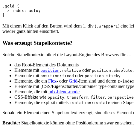
.gold
{
z-index
:
auto
;
}
Mit einem Klick auf den Button wird dem 1. div (
) eine l
.wrapper1
wieder ganz hinten einsortiert.
Was erzeugt Stapelkontexte?
Solche Stapelkontexte bildet die Layout-Engine des Browsers für …
das Root-Element des Dokuments
Elemente mit
oder
position
:relative
position:absolute
Elemente mit
oder
position:fixed
position:sticky
Elemente, die ein
Flex
- oder
Grid
-Item sind und deren
z-inde
Elemente mit [CSS/Eigenschaften/container-type|container-type]]
Elemente, die mit
mix-blend-mode
CSS-Effekte wie
,
,
,
opacity
transform
filter
perspective
Elemente, die explizit mittels
einen Stape
isolation:isolate
Sobald ein Element einen Stapelkontext erzeugt, sind dieses Element
Beachte:
Stapelkontexte können ohne Positionierung zwar entstehen, 