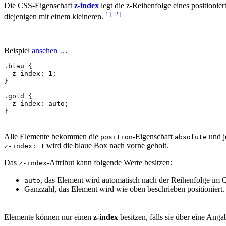
Die CSS-Eigenschaft
z-index
legt die z-Reihenfolge eines positioni
[1
]
[2
]
diejenigen mit einem kleineren.
Beispiel
ansehen …
.blau
{
z-index
:
1
;
}
.gold
{
z-index
:
auto
;
}
Alle Elemente bekommen die
-Eigenschaft
und j
position
absolute
wird die blaue Box nach vorne geholt.
z-index: 1
Das
-Attribut kann folgende Werte besitzen:
z-index
, das Element wird automatisch nach der Reihenfolge im Que
auto
Ganzzahl, das Element wird wie oben beschrieben positioniert.
Elemente können nur einen
z-index
besitzen, falls sie über eine Ang