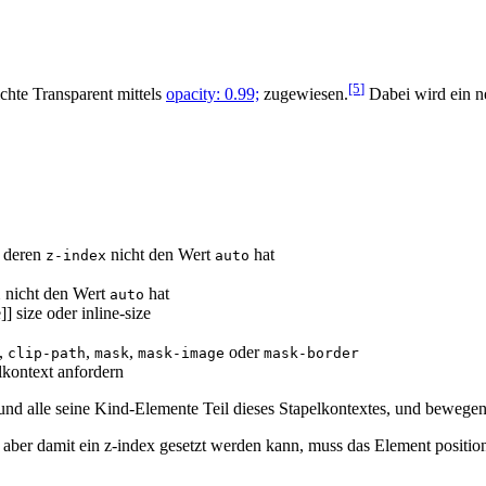
[5
]
eichte Transparent mittels
opacity: 0.99;
zugewiesen.
Dabei wird ein ne
, deren
nicht den Wert
hat
z-index
auto
nicht den Wert
hat
x
auto
 size oder inline-size
,
,
,
oder
clip-path
mask
mask-image
mask-border
lkontext anfordern
 und alle seine Kind-Elemente Teil dieses Stapelkontextes, und beweg
aber damit ein z-index gesetzt werden kann, muss das Element position