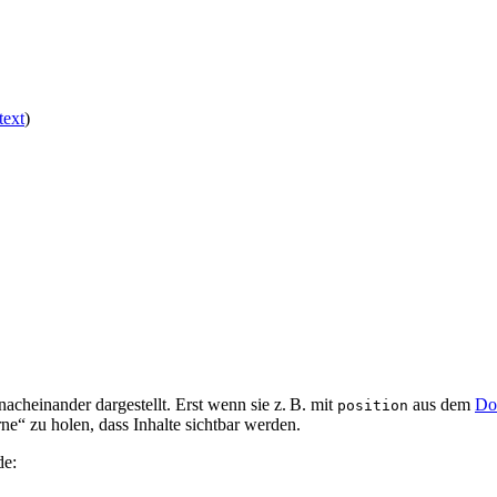
text
)
einander dargestellt. Erst wenn sie z. B. mit
aus dem
Do
position
e“ zu holen, dass Inhalte sichtbar werden.
de: