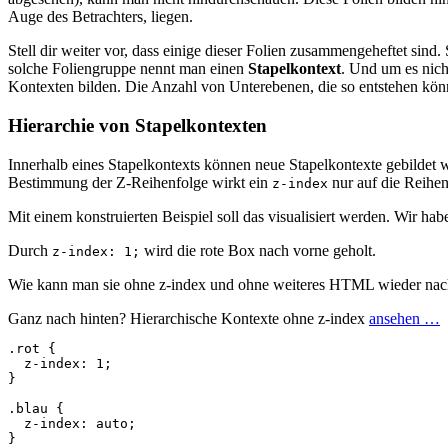
Auge des Betrachters, liegen.
Stell dir weiter vor, dass einige dieser Folien zusammengeheftet s
solche Foliengruppe nennt man einen
Stapelkontext
. Und um es nich
Kontexten bilden. Die Anzahl von Unterebenen, die so entstehen könne
Hierarchie von Stapelkontexten
Innerhalb eines Stapelkontexts können neue Stapelkontexte gebildet w
Bestimmung der Z-Reihenfolge wirkt ein
nur auf die Reihen
z-index
Mit einem konstruierten Beispiel soll das visualisiert werden. Wir ha
Durch
wird die rote Box nach vorne geholt.
z-index: 1;
Wie kann man sie ohne z-index und ohne weiteres HTML wieder nac
Ganz nach hinten? Hierarchische Kontexte ohne z-index
ansehen …
.rot
{
z-index
:
1
;
}
.blau
{
z-index
:
auto
;
}