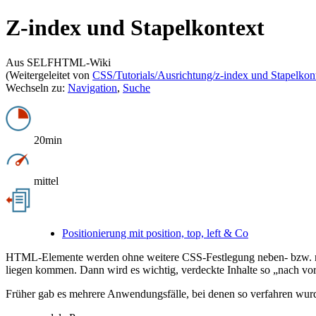
Z-index und Stapelkontext
Aus SELFHTML-Wiki
(Weitergeleitet von
CSS/Tutorials/Ausrichtung/z-index und Stapelkon
Wechseln zu:
Navigation
,
Suche
20min
mittel
Positionierung mit position, top, left & Co
HTML-Elemente werden ohne weitere CSS-Festlegung neben- bzw. nach
liegen kommen. Dann wird es wichtig, verdeckte Inhalte so „nach vorn
Früher gab es mehrere Anwendungsfälle, bei denen so verfahren wur