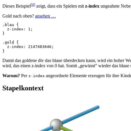
[4
]
Dieses Beispiel
zeigt, dass ein Spielen mit
z-index
ungeahnte Nebe
Gold nach oben?
ansehen …
.blau
{
z-index
:
1
;
}
.gold
{
z-index
:
2147483646
;
}
Damit das goldene div das blaue überdecken kann, wird ein hoher Wer
wird, das einen z-index von 0 hat. Somit „gewinnt“ wieder das blaue 
Warum?
Per
angeordnete Elemente erzeugen für ihre Kind
z-index
Stapelkontext