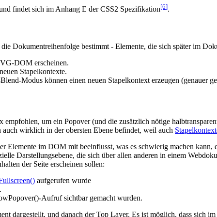
[6
]
 und findet sich im Anhang E der CSS2 Spezifikation
.
 die Dokumentreihenfolge bestimmt - Elemente, die sich später im Do
m SVG-DOM erscheinen.
neuen Stapelkontexte.
ix-Blend-Modus können einen neuen Stapelkontext erzeugen (genauer ge
x empfohlen, um ein Popover (und die zusätzlich nötige halbtranspare
h auch wirklich in der obersten Ebene befindet, weil auch
Stapelkontext
er Elemente im DOM mit beeinflusst, was es schwierig machen kann, e
zielle Darstellungsebene, die sich über allen anderen in einem Webdoku
halten der Seite erscheinen sollen:
Fullscreen()
aufgerufen wurde
.
howPopover()-Aufruf sichtbar gemacht wurden.
nt dargestellt, und danach der Top Layer. Es ist möglich, dass sich i