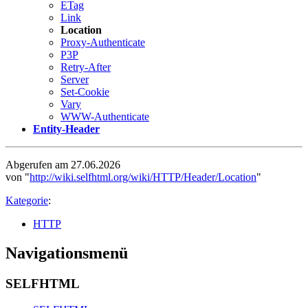
ETag
Link
Location
Proxy-Authenticate
P3P
Retry-After
Server
Set-Cookie
Vary
WWW-Authenticate
Entity-Header
Abgerufen am 27.06.2026
von "
http://wiki.selfhtml.org/wiki/HTTP/Header/Location
"
Kategorie
:
HTTP
Navigationsmenü
SELFHTML