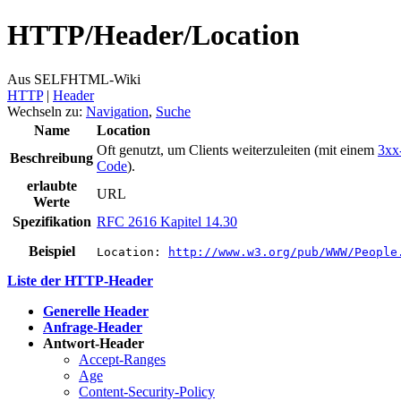
HTTP/
Header/
Location
Aus SELFHTML-Wiki
HTTP
‎ |
Header
Wechseln zu:
Navigation
,
Suche
Name
Location
Oft genutzt, um Clients weiterzuleiten (mit einem
3xx
Beschreibung
Code
).
erlaubte
URL
Werte
Spezifikation
RFC 2616 Kapitel 14.30
Beispiel
Location: 
http://www.w3.org/pub/WWW/People
Liste der HTTP-Header
Generelle Header
Anfrage-Header
Antwort-Header
Accept-Ranges
Age
Content-Security-Policy