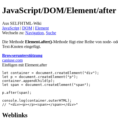
JavaScript/
DOM/
Element/
after
Aus SELFHTML-Wiki
JavaScript
‎ |
DOM
‎ |
Element
Wechseln zu:
Navigation
,
Suche
Die Methode
Element.after()
-Methode fügt eine Reihe von node- ode
Text-Knoten eingefügt.
Browserunterstützung
caniuse.com
Einfügen mit Element.after
let
container
=
document
.
createElement
(
"div"
);
let
p
=
document
.
createElement
(
"p"
);
container
.
appendChild
(
p
);
let
span
=
document
.
createElement
(
"span"
);
p
.
after
(
span
);
console
.
log
(
container
.
outerHTML
);
// "<div><p></p><span></span></div>"
Weblinks