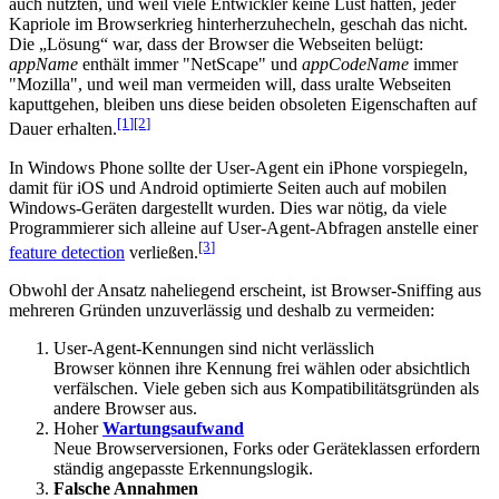
auch nutzten, und weil viele Entwickler keine Lust hatten, jeder
Kapriole im Browserkrieg hinterherzuhecheln, geschah das nicht.
Die „Lösung“ war, dass der Browser die Webseiten belügt:
appName
enthält immer "NetScape" und
appCodeName
immer
"Mozilla", und weil man vermeiden will, dass uralte Webseiten
kaputtgehen, bleiben uns diese beiden obsoleten Eigenschaften auf
[1
]
[2
]
Dauer erhalten.
In Windows Phone sollte der User-Agent ein iPhone vorspiegeln,
damit für iOS und Android optimierte Seiten auch auf mobilen
Windows-Geräten dargestellt wurden. Dies war nötig, da viele
Programmierer sich alleine auf User-Agent-Abfragen anstelle einer
[3
]
feature detection
verließen.
Obwohl der Ansatz naheliegend erscheint, ist Browser-Sniffing aus
mehreren Gründen unzuverlässig und deshalb zu vermeiden:
User-Agent-Kennungen sind nicht verlässlich
Browser können ihre Kennung frei wählen oder absichtlich
verfälschen. Viele geben sich aus Kompatibilitätsgründen als
andere Browser aus.
Hoher
Wartungsaufwand
Neue Browserversionen, Forks oder Geräteklassen erfordern
ständig angepasste Erkennungslogik.
Falsche Annahmen