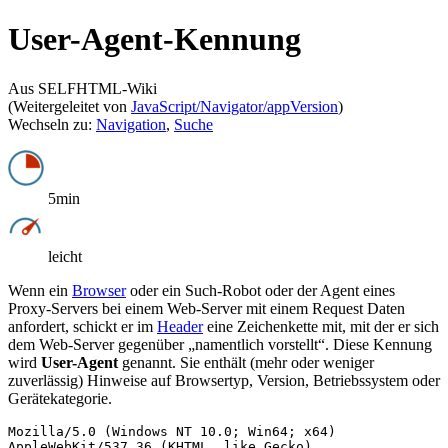
User-Agent-Kennung
Aus SELFHTML-Wiki
(Weitergeleitet von
JavaScript/Navigator/appVersion
)
Wechseln zu:
Navigation
,
Suche
5min
leicht
Wenn ein
Browser
oder ein Such-Robot oder der Agent eines
Proxy-Servers bei einem Web-Server mit einem Request Daten
anfordert, schickt er im
Header
eine Zeichenkette mit, mit der er sich
dem Web-Server gegenüber „namentlich vorstellt“. Diese Kennung
wird
User-Agent
genannt. Sie enthält (mehr oder weniger
zuverlässig) Hinweise auf Browsertyp, Version, Betriebssystem oder
Gerätekategorie.
Mozilla/5.0 (Windows NT 10.0; Win64; x64)

AppleWebKit/537.36 (KHTML, like Gecko)
