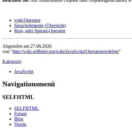
Beachten Sie:
Auf vordefinierte Objekte oder Objekteigenschaften w
void-Operator
Sprachelemente (Übersicht)
Rest- oder Spread-Operator
Abgerufen am 27.06.2026
von "
http://wiki.selfhtml.org/wiki/JavaScript/Operatoren/delete
"
Kategorie
:
JavaScript
Navigationsmenü
SELFHTML
SELFHTML
Forum
Blog
Verein