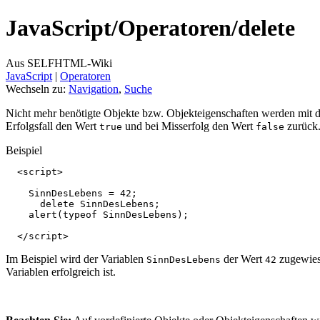
JavaScript/
Operatoren/
delete
Aus SELFHTML-Wiki
JavaScript
‎ |
Operatoren
Wechseln zu:
Navigation
,
Suche
Nicht mehr benötigte Objekte bzw. Objekteigenschaften werden mit
Erfolgsfall den Wert
und bei Misserfolg den Wert
zurück
true
false
Beispiel
  <script>

    SinnDesLebens = 42;

      delete SinnDesLebens;

    alert(typeof SinnDesLebens);

Im Beispiel wird der Variablen
der Wert
zugewiese
SinnDesLebens
42
Variablen erfolgreich ist.