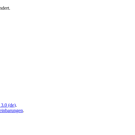
ndert.
3.0 (de)
.
inbarungen
.