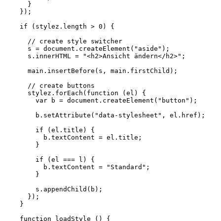
}
});
if
(
stylez
.
length
>
0
)
{
// create style switcher
s
=
document
.
createElement
(
"aside"
);
s
.
innerHTML
=
"<h2>Ansicht ändern</h2>"
;
main
.
insertBefore
(
s
,
main
.
firstChild
);
// create buttons
stylez
.
forEach
(
function
(
el
)
{
var
b
=
document
.
createElement
(
"button"
);
b
.
setAttribute
(
"data-stylesheet"
,
el
.
href
);
if
(
el
.
title
)
{
b
.
textContent
=
el
.
title
;
}
if
(
el
===
l
)
{
b
.
textContent
=
"Standard"
;
}
s
.
appendChild
(
b
);
});
}
function
loadStyle
()
{