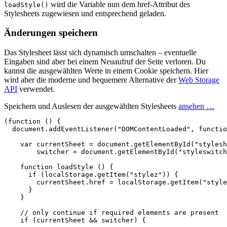
wird die Variable nun dem href-Attribut des
loadStyle()
Stylesheets zugewiesen und entsprechend geladen.
Änderungen speichern
Das Stylesheet lässt sich dynamisch umschalten – eventuelle
Eingaben sind aber bei einem Neuaufruf der Seite verloren. Du
kannst die ausgewählten Werte in einem Cookie speichern. Hier
wird aber die moderne und bequemere Alternative der
Web Storage
API
verwendet.
Speichern und Auslesen der ausgewählten Stylesheets
ansehen …
(
function
()
{
document
.
addEventListener
(
"DOMContentLoaded"
,
functio
var
currentSheet
=
document
.
getElementById
(
"stylesh
switcher
=
document
.
getElementById
(
"styleswitch
function
loadStyle
()
{
if
(
localStorage
.
getItem
(
"stylez"
))
{
currentSheet
.
href
=
localStorage
.
getItem
(
"style
}
}
// only continue if required elements are present
if
(
currentSheet
&&
switcher
)
{