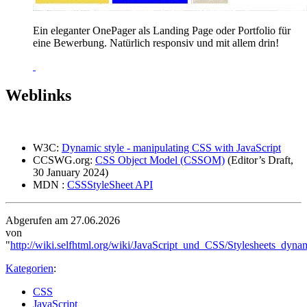
Ein eleganter OnePager als Landing Page oder Portfolio für
eine Bewerbung. Natürlich responsiv und mit allem drin!
Weblinks
W3C:
Dynamic style - manipulating CSS with JavaScript
CCSWG.org:
CSS Object Model (CSSOM)
(Editor’s Draft,
30 January 2024)
MDN :
CSSStyleSheet API
Abgerufen am 27.06.2026
von
"
http://wiki.selfhtml.org/wiki/JavaScript_und_CSS/Stylesheets_dyn
Kategorien
:
CSS
JavaScript