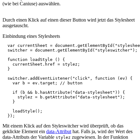
(wie bei Caniuse) auswählen.
Durch einen Klick auf einen dieser Button wird jetzt das Stylesheet
ausgetauscht.
Einbindung eines Stylesheets
var
currentSheet
=
document
.
getElementById
(
"styleshee
switcher
=
document
.
getElementById
(
"styleswitcher"
);
function
loadStyle
()
{
currentSheet
.
href
=
stylez
;
}
switcher
.
addEventListener
(
"click"
,
function
(
ev
)
{
var
b
=
ev
.
target
;
// button
if
(
b
&&
b
.
hasAttribute
(
"data-stylesheet"
))
{
stylez
=
b
.
getAttribute
(
"data-stylesheet"
);
}
loadStyle
();
});
Mit einem Klick auf den Styleswitcher wird überprüft, ob das
geklickte Element ein
data-Attribut
hat. Falls ja, wird der Wert des
data-Attributs der Variable
zugewiesen. In der Funktion
stylez