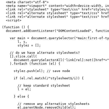
<
meta
charset
=
"utf-8"
>
<
meta
name
=
"viewport"
content
=
"width=device-width, in
<
link
rel
=
"stylesheet"
type
=
"text/css"
href
=
"styles/s
<
link
rel
=
"alternate stylesheet"
type
=
"text/css"
href
<
link
rel
=
"alternate stylesheet"
type
=
"text/css"
href
<
script
>
(
function
()
{
document
.
addEventListener
(
"DOMContentLoaded"
,
functio
var
main
=
document
.
querySelector
(
"main:first-of-ty
l
,
s
,
stylez
=
[];
// do we have alternate stylesheets?
[].
slice
.
call
(
document
.
querySelectorAll
(
'link[rel]:not([href*="
).
forEach
(
function
(
el
)
{
stylez
.
push
(
el
);
// save node
if
(
el
.
rel
.
match
(
/^stylesheet$/i
))
{
// keep standard stylesheet
l
=
el
;
}
else
{
// remove any alternative stylesheets
el
.
parentNode
.
removeChild
(
el
);