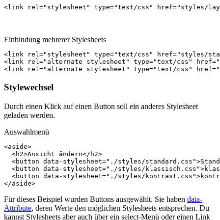
<
link
rel
=
"stylesheet"
type
=
"text/css"
href
=
"styles/lay
Einbindung mehrerer Stylesheets
<
link
rel
=
"stylesheet"
type
=
"text/css"
href
=
"styles/sta
<
link
rel
=
"alternate stylesheet"
type
=
"text/css"
href
=
"
<
link
rel
=
"alternate stylesheet"
type
=
"text/css"
href
=
"
Stylewechsel
Durch einen Klick auf einen Button soll ein anderes Stylesheet
geladen werden.
Auswahlmenü
<
aside
>
<
h2
>
Ansicht ändern
</
h2
>
<
button
data-stylesheet
=
"./styles/standard.css"
>
Stand
<
button
data-stylesheet
=
"./styles/klassisch.css"
>
klas
<
button
data-stylesheet
=
"./styles/kontrast.css"
>
kontr
</
aside
>
Für dieses Beispiel wurden Buttons ausgewählt. Sie haben
data-
Attribute
, deren Werte den möglichen Stylesheets entsprechen. Du
kannst Stylesheets aber auch über ein select-Menü oder einen Link