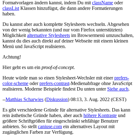
Formatvorlagen ändern kannst, indem Du mit
className
oder
classList
Klassen hinzufügst, die dann andere Formatierungen
haben.
Du kannst aber auch komplette Stylesheets wechseln. Abgesehen
von der wenig bekannten (und nur vom Firefox unterstützten)
Möglichkeit
alternative Stylesheets
im Browsermenü umzuschalten,
kannst du dies auch direkt auf deiner Webseite mit einem kleinen
Menü und JavaScript realisieren.
Achtung!
Hier geht es um ein
proof-of-concept
.
Heute würde man so einen Stylesheet-Wechsler mit einer
prefers-
color-scheme
oder
prefers-contrast
-Medienabfrage ohne JavaScript
realisieren. Moderne Beispiele findest Du unten unter
Siehe auch
.
--
Matthias Scharwies
(
Diskussion
) 08:13, 3. Aug. 2022 (CEST)
Es gibt verschiedene Gründe für alternative Stylesheets. Das kann
rein ästhetische Gründe haben, aber auch
höhere Kontraste
und
größere Schriftgrößen für eingeschränkt sehfähige Benutzer
anbieten. So stellt
caniuse.com
ein alternatives Layout mit
zugänglichen Farben zur Verfügung.