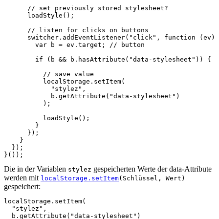
// set previously stored stylesheet?
loadStyle
();
// listen for clicks on buttons
switcher
.
addEventListener
(
"click"
,
function
(
ev
)
var
b
=
ev
.
target
;
// button
if
(
b
&&
b
.
hasAttribute
(
"data-stylesheet"
))
{
// save value
localStorage
.
setItem
(
"stylez"
,
b
.
getAttribute
(
"data-stylesheet"
)
);
loadStyle
();
}
});
}
});
}());
Die in der Variablen
gespeicherten Werte der data-Attribute
stylez
werden mit
localStorage.setItem
(Schlüssel, Wert)
gespeichert:
localStorage.setItem(

  "stylez",

  b.getAttribute("data-stylesheet")
