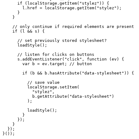
if
(
localStorage
.
getItem
(
"stylez"
))
{
l
.
href
=
localStorage
.
getItem
(
"stylez"
);
}
}
// only continue if required elements are present
if
(
l
&&
s
)
{
// set previously stored stylesheet?
loadStyle
();
// listen for clicks on buttons
s
.
addEventListener
(
"click"
,
function
(
ev
)
{
var
b
=
ev
.
target
;
// button
if
(
b
&&
b
.
hasAttribute
(
"data-stylesheet"
))
{
// save value
localStorage
.
setItem
(
"stylez"
,
b
.
getAttribute
(
"data-stylesheet"
)
);
loadStyle
();
}
});
}
});
}());