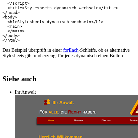
</
script
>
<
title
>
Stylesheets dynamisch wechseln
</
title
>
</
head
>
<
body
>
<
h1
>
Stylesheets dynamisch wechseln
</
h1
>
<
main
>
</
main
>
</
body
>
</
html
>
Das Beispiel überprüft in einer
forEach
-Schleife, ob es alternative
Stylesheets gibt und erzeugt für jedes dynamisch einen Button.
Siehe auch
Ihr Anwalt