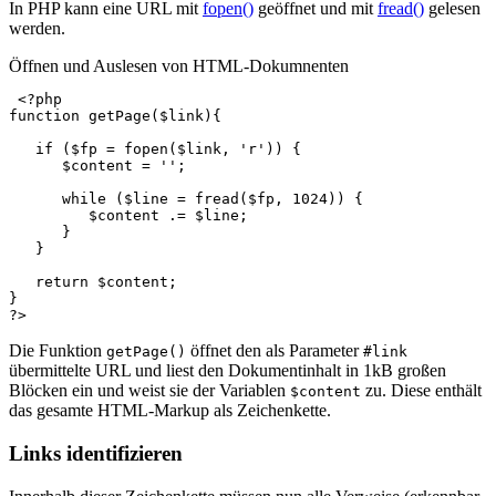
In PHP kann eine URL mit
fopen()
geöffnet und mit
fread()
gelesen
werden.
Öffnen und Auslesen von HTML-Dokumnenten
<?php
function
getPage
(
$link
){
if
(
$fp
=
fopen
(
$link
,
'r'
))
{
$content
=
''
;
while
(
$line
=
fread
(
$fp
,
1024
))
{
$content
.=
$line
;
}
}
return
$content
;
}
?>
Die Funktion
öffnet den als Parameter
getPage()
#link
übermittelte URL und liest den Dokumentinhalt in 1kB großen
Blöcken ein und weist sie der Variablen
zu. Diese enthält
$content
das gesamte HTML-Markup als Zeichenkette.
Links identifizieren