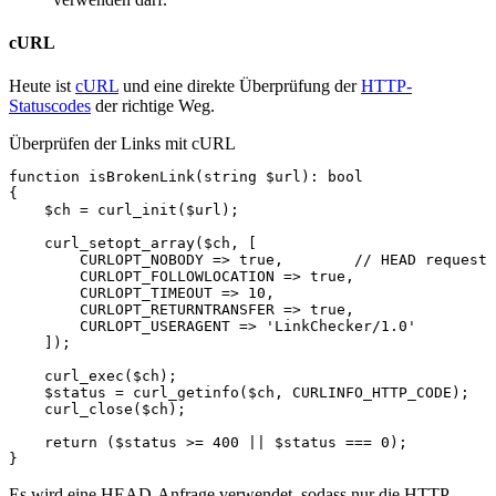
cURL
Heute ist
cURL
und eine direkte Überprüfung der
HTTP-
Statuscodes
der richtige Weg.
Überprüfen der Links mit cURL
function
isBrokenLink
(
string
$url
)
:
bool
{
$ch
=
curl_init
(
$url
);
curl_setopt_array
(
$ch
,
[
CURLOPT_NOBODY
=>
true
,
// HEAD request
CURLOPT_FOLLOWLOCATION
=>
true
,
CURLOPT_TIMEOUT
=>
10
,
CURLOPT_RETURNTRANSFER
=>
true
,
CURLOPT_USERAGENT
=>
'LinkChecker/1.0'
]);
curl_exec
(
$ch
);
$status
=
curl_getinfo
(
$ch
,
CURLINFO_HTTP_CODE
);
curl_close
(
$ch
);
return
(
$status
>=
400
||
$status
===
0
);
}
Es wird eine HEAD-Anfrage verwendet, sodass nur die HTTP-