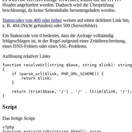
Header angefordert werden. Dadurch wird die Überprüfung
beschleunigt, da keine Seiteninhalte heruntergeladen werden.
Statuscodes von 400 oder höher
weisen auf einen defekten Link hin,
z. B. 404 (Nicht gefunden) oder 500 (Serverfehler).
Ein Statuscode von 0 bedeutet, dass die Anfrage vollständig
fehlgeschlagen ist, in der Regel aufgrund einer Zeitüberschreitung,
eines DNS-Fehlers oder eines SSL-Problems.
Auflösung relativer Links
function
resolveUrl
(
string
$base
,
string
$link
)
:
string
{
if
(
parse_url
(
$link
,
PHP_URL_SCHEME
))
{
return
$link
;
}
return
rtrim
(
$base
,
'/'
)
.
'/'
.
ltrim
(
$link
,
'/'
);
}
Script
Das fertige Script
<?php
function
extractLinks
(
string
$html
)
:
array