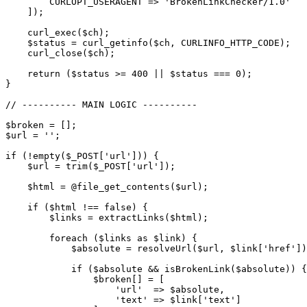
CURLOPT_USERAGENT
=>
'BrokenLinkChecker/1.0'
]);
curl_exec
(
$ch
);
$status
=
curl_getinfo
(
$ch
,
CURLINFO_HTTP_CODE
);
curl_close
(
$ch
);
return
(
$status
>=
400
||
$status
===
0
);
}
// ---------- MAIN LOGIC ----------
$broken
=
[];
$url
=
''
;
if
(
!
empty
(
$_POST
[
'url'
]))
{
$url
=
trim
(
$_POST
[
'url'
]);
$html
=
@
file_get_contents
(
$url
);
if
(
$html
!==
false
)
{
$links
=
extractLinks
(
$html
);
foreach
(
$links
as
$link
)
{
$absolute
=
resolveUrl
(
$url
,
$link
[
'href'
])
if
(
$absolute
&&
isBrokenLink
(
$absolute
))
{
$broken
[]
=
[
'url'
=>
$absolute
,
'text'
=>
$link
[
'text'
]