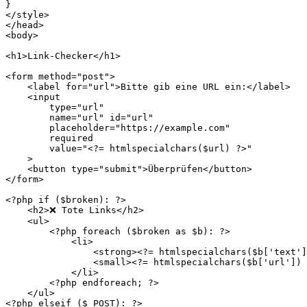
}
</style>
</head>
<body>
<h1>Link-Checker</h1>
<form method="post">
    <label for="url">Bitte gib eine URL ein:</label>
    <input
        type="url"
        name="url" id="url"
        placeholder="https://example.com"
        required
        value="
<?
=
htmlspecialchars
(
$url
)
?>
"
    >
    <button type="submit">Überprüfen</button>
</form>
<?php
if
(
$broken
)
:
?>
    <h2>❌ Tote Links</h2>
    <ul>
<?php
foreach
(
$broken
as
$b
)
:
?>
            <li>
                <strong>
<?
=
htmlspecialchars
(
$b
[
'text'
]
                <small>
<?
=
htmlspecialchars
(
$b
[
'url'
])
            </li>
<?php
endforeach
;
?>
    </ul>
<?php
elseif
(
$_POST
)
:
?>