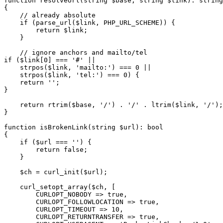
function
resolveUrl
(
string
$base
,
string
$link
)
:
string
{
// already absolute
if
(
parse_url
(
$link
,
PHP_URL_SCHEME
))
{
return
$link
;
}
// ignore anchors and mailto/tel
if
(
$link
[
0
]
===
'#'
||
strpos
(
$link
,
'mailto:'
)
===
0
||
strpos
(
$link
,
'tel:'
)
===
0
)
{
return
''
;
}
return
rtrim
(
$base
,
'/'
)
.
'/'
.
ltrim
(
$link
,
'/'
);
}
function
isBrokenLink
(
string
$url
)
:
bool
{
if
(
$url
===
''
)
{
return
false
;
}
$ch
=
curl_init
(
$url
);
curl_setopt_array
(
$ch
,
[
CURLOPT_NOBODY
=>
true
,
CURLOPT_FOLLOWLOCATION
=>
true
,
CURLOPT_TIMEOUT
=>
10
,
CURLOPT_RETURNTRANSFER
=>
true
,