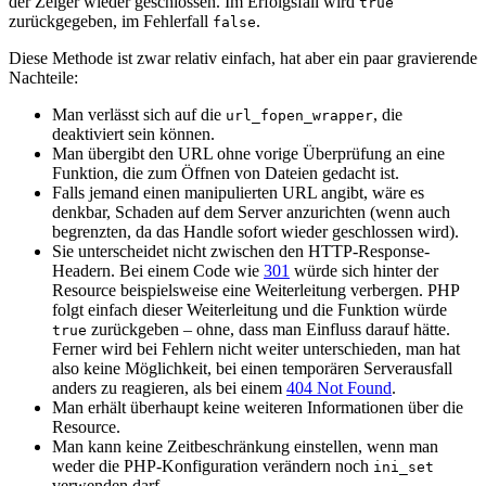
der Zeiger wieder geschlossen. Im Erfolgsfall wird
true
zurückgegeben, im Fehlerfall
.
false
Diese Methode ist zwar relativ einfach, hat aber ein paar gravierende
Nachteile:
Man verlässt sich auf die
, die
url_fopen_wrapper
deaktiviert sein können.
Man übergibt den URL ohne vorige Überprüfung an eine
Funktion, die zum Öffnen von Dateien gedacht ist.
Falls jemand einen manipulierten URL angibt, wäre es
denkbar, Schaden auf dem Server anzurichten (wenn auch
begrenzten, da das Handle sofort wieder geschlossen wird).
Sie unterscheidet nicht zwischen den HTTP-Response-
Headern. Bei einem Code wie
301
würde sich hinter der
Resource beispielsweise eine Weiterleitung verbergen. PHP
folgt einfach dieser Weiterleitung und die Funktion würde
zurückgeben – ohne, dass man Einfluss darauf hätte.
true
Ferner wird bei Fehlern nicht weiter unterschieden, man hat
also keine Möglichkeit, bei einen temporären Serverausfall
anders zu reagieren, als bei einem
404 Not Found
.
Man erhält überhaupt keine weiteren Informationen über die
Resource.
Man kann keine Zeitbeschränkung einstellen, wenn man
weder die PHP-Konfiguration verändern noch
ini_set
verwenden darf.