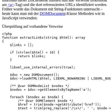
Innerhalb dieser Zeichenkette müssen nun alle Verweise (erkennbar
am
<a>
-Tag) und die dort referenzierten URLs identifiziert werden.
Früher wurde das Dokument mit String-Funktionen untersucht –
heute kann man mit der
DOMDocument
-Klasse Methoden wie in
JavaScript verwenden:
Überprüfung auf vorhandene Verweise
<?php
function
extractLinks
(
string
$html
)
:
array
{
$links
=
[];
if
(
strlen
(
$html
)
<
10
)
{
return
$links
;
}
libxml_use_internal_errors
(
true
);
$doc
=
new
DOMDocument
();
$doc
->
loadHTML
(
$html
,
LIBXML_NOWARNING
|
LIBXML_NOE
/** @var DOMNodeList $nodes */
$nodes
=
$doc
->
getElementsByTagName
(
'a'
);
foreach
(
$nodes
as
$node
)
{
/** @var DOMElement $node */
$href
=
trim
(
$node
->
getAttribute
(
'href'
));
$text
=
trim
(
preg_replace
(
'/\s+/'
,
' '
,
$node
->