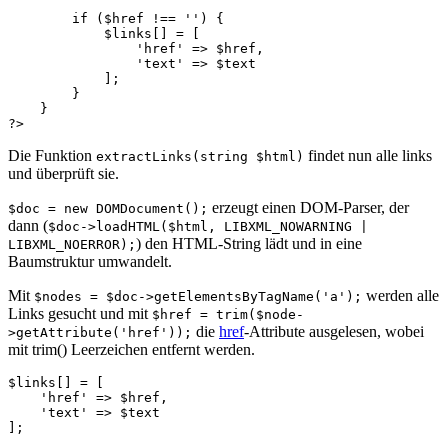
if
(
$href
!==
''
)
{
$links
[]
=
[
'href'
=>
$href
,
'text'
=>
$text
];
}
}
?>
Die Funktion
findet nun alle links
extractLinks(string $html)
und überprüft sie.
erzeugt einen DOM-Parser, der
$doc = new DOMDocument();
dann (
$doc->loadHTML($html, LIBXML_NOWARNING |
) den HTML-String lädt und in eine
LIBXML_NOERROR);
Baumstruktur umwandelt.
Mit
werden alle
$nodes = $doc->getElementsByTagName('a');
Links gesucht und mit
$href = trim($node-
die
href
-Attribute ausgelesen, wobei
>getAttribute('href'));
mit trim() Leerzeichen entfernt werden.
$links
[]
=
[
'href'
=>
$href
,
'text'
=>
$text
];