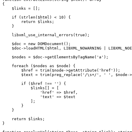
{
$links
=
[];
if
(
strlen
(
$html
)
<
10
)
{
return
$links
;
}
libxml_use_internal_errors
(
true
);
$doc
=
new
DOMDocument
();
$doc
->
loadHTML
(
$html
,
LIBXML_NOWARNING
|
LIBXML_NOE
$nodes
=
$doc
->
getElementsByTagName
(
'a'
);
foreach
(
$nodes
as
$node
)
{
$href
=
trim
(
$node
->
getAttribute
(
'href'
));
$text
=
trim
(
preg_replace
(
'/\s+/'
,
' '
,
$node
->
if
(
$href
!==
''
)
{
$links
[]
=
[
'href'
=>
$href
,
'text'
=>
$text
];
}
}
return
$links
;
}