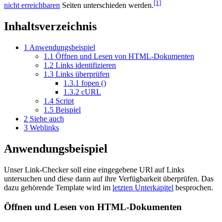
[1
]
nicht erreichbaren
Seiten unterschieden werden.
Inhaltsverzeichnis
1
Anwendungsbeispiel
1.1
Öffnen und Lesen von HTML-Dokumenten
1.2
Links identifizieren
1.3
Links überprüfen
1.3.1
fopen ()
1.3.2
cURL
1.4
Script
1.5
Beispiel
2
Siehe auch
3
Weblinks
Anwendungsbeispiel
Unser Link-Checker soll eine eingegebene URl auf Links
untersuchen und diese dann auf ihre Verfügbarkeit überprüfen. Das
dazu gehörende Template wird im
letzten Unterkapitel
besprochen.
Öffnen und Lesen von HTML-Dokumenten