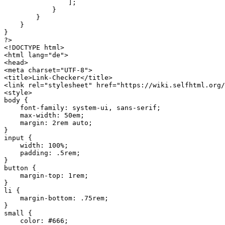
];
}
}
}
}
?>
<!DOCTYPE html>
<html lang="de">
<head>
<meta charset="UTF-8">
<title>Link-Checker</title>
<link rel="stylesheet" href="https://wiki.selfhtml.org/
<style>
body {
    font-family: system-ui, sans-serif;
    max-width: 50em;
    margin: 2rem auto;
}
input {
    width: 100%;
    padding: .5rem;
}
button {
    margin-top: 1rem;
}
li {
    margin-bottom: .75rem;
}
small {
    color: #666;