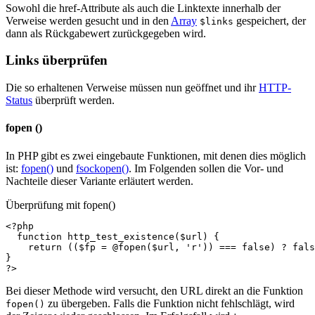
Sowohl die href-Attribute als auch die Linktexte innerhalb der
Verweise werden gesucht und in den
Array
gespeichert, der
$links
dann als Rückgabewert zurückgegeben wird.
Links überprüfen
Die so erhaltenen Verweise müssen nun geöffnet und ihr
HTTP-
Status
überprüft werden.
fopen ()
In PHP gibt es zwei eingebaute Funktionen, mit denen dies möglich
ist:
fopen()
und
fsockopen()
. Im Folgenden sollen die Vor- und
Nachteile dieser Variante erläutert werden.
Überprüfung mit fopen()
<?php
function
http_test_existence
(
$url
)
{
return
((
$fp
=
@
fopen
(
$url
,
'r'
))
===
false
)
?
fals
}
?>
Bei dieser Methode wird versucht, den URL direkt an die Funktion
zu übergeben. Falls die Funktion nicht fehlschlägt, wird
fopen()