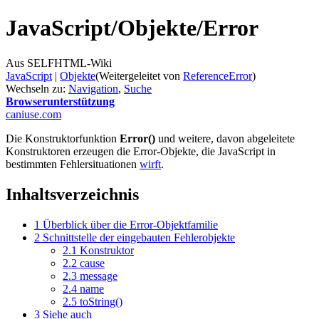
JavaScript/
Objekte/
Error
Aus SELFHTML-Wiki
JavaScript
‎ |
Objekte
(Weitergeleitet von
ReferenceError
)
Wechseln zu:
Navigation
,
Suche
Browserunterstützung
caniuse.com
Die Konstruktorfunktion
Error()
und weitere, davon abgeleitete
Konstruktoren erzeugen die Error-Objekte, die JavaScript in
bestimmten Fehlersituationen
wirft
.
Inhaltsverzeichnis
1
Überblick über die Error-Objektfamilie
2
Schnittstelle der eingebauten Fehlerobjekte
2.1
Konstruktor
2.2
cause
2.3
message
2.4
name
2.5
toString()
3
Siehe auch