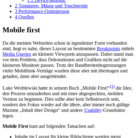
1.1
Device-agnostic
2
Tastaturen, Mäuse und Touchgeräte
3
Performance-Optimierung
4
Quellen
Mobile first
Da die meisten Webseiten schon in irgendeiner Form vorhanden
sind, liegt es nahe, dieses Layout an bestimmten
Breakpoints
mittels
Media Queries
an kleinere Viewports anzupassen. Dabei stand man
vor dem Problem, dass Dekorationen und Grafiken nicht auf die
kleineren Monitore passen. Trotz der Bandbreitenbegrenzungen
vieler Mobilfunk-Verträge wurden diese aber mit übertragen und
geladen, dann aber ausgeblendet.
[3
]
Luke Wroblewski hatte in seinem Buch „Mobile First!“
die Idee,
den Prozess umzudrehen und mit einer abgespeckten, mobilen
Version zu beginnen. Dies sollte aber kein Selbstzweck sein,
sondern den Fokus wieder auf die ältere, aber immer noch gültige
Maxime „Inhalt über Design“ und andere
Usability
-Grundsätze
legen.
Mobile First
baut auf folgenden Tatsachen auf:
Inhalte im Layout für kleine Bildschirme werden meist