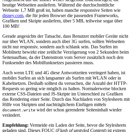
heutige Webseiten ausliefern. Während die durchschnittliche
Webseite 1,7 MB groß ist, haben manche responsive Seiten wie
disney.com
, die für jeden Browser die passenden Frameworks,
Grafiken und Skripte ausliefern, über 5 MB, teilweise sogar über
100 MB!
Gerade angesichts der Tatsache, dass Benutzer mobiler Geräte nicht
nur über WLAN, sondern auch über 3G surfen, sollten Webseiten
nicht nur responsiv, sondern auch schlank sein. Das Surfen im
Mobilnetz bewirkt eine zeitliche Verzögerung von 2 Sekunden beim
Seitenaufbau, da der Datenstrom vom Server zusätzlich noch den
Funksender des Mobilfunknetzes passieren muss.
Auch wenn LTE und 4G diese Antwortzeiten verringert haben, ist
mobiles Surfen an sich langsamer als Surfen mit WLAN oder in
Kabelnetzen. Deshalb solltest du versuchen, die Anzahl der HTTP-
Requests so gering wie möglich zu halten. Normalerweise blocken
externe CSS-Dateien und JS-Skripte im Unterschied zu Grafiken
das Rendering einer Seite. Durch das Nachladen von Stylesheets mit
Hilfe von Skripten und nachträglichem Einfügen mittels
wird der schon gerenderte Seiteninhalt wieder
document.write
verändert.
Empfehlung:
Vermeide ein Laden der Seite, bevor die Stylesheets
geladen sind. Dieses FOUC (
Flash of unstyled Content
) ist extrem