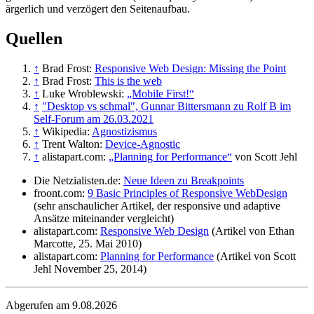
ärgerlich und verzögert den Seitenaufbau.
Quellen
↑
Brad Frost:
Responsive Web Design: Missing the Point
↑
Brad Frost:
This is the web
↑
Luke Wroblewski:
„Mobile First!“
↑
"Desktop vs schmal", Gunnar Bittersmann zu Rolf B im
Self-Forum am 26.03.2021
↑
Wikipedia:
Agnostizismus
↑
Trent Walton:
Device-Agnostic
↑
alistapart.com:
„Planning for Performance“
von Scott Jehl
Die Netzialisten.de:
Neue Ideen zu Breakpoints
froont.com:
9 Basic Principles of Responsive WebDesign
(sehr anschaulicher Artikel, der responsive und adaptive
Ansätze miteinander vergleicht)
alistapart.com:
Responsive Web Design
(Artikel von Ethan
Marcotte, 25. Mai 2010)
alistapart.com:
Planning for Performance
(Artikel von Scott
Jehl November 25, 2014)
Abgerufen am 9.08.2026