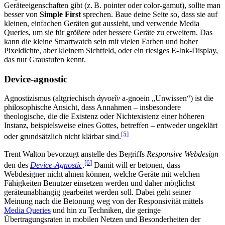
Geräteeigenschaften gibt (z. B. pointer oder color-gamut), sollte man
besser von
Simple First
sprechen. Baue deine Seite so, dass sie auf
kleinen, einfachen Geräten gut aussieht, und verwende Media
Queries, um sie für größere oder bessere Geräte zu erweitern. Das
kann die kleine Smartwatch sein mit vielen Farben und hoher
Pixeldichte, aber kleinem Sichtfeld, oder ein riesiges E-Ink-Display,
das nur Graustufen kennt.
Device-agnostic
Agnostizismus (altgriechisch
ἀγνοεῖν
a-gnoein „Unwissen“) ist die
philosophische Ansicht, dass Annahmen – insbesondere
theologische, die die Existenz oder Nichtexistenz einer höheren
Instanz, beispielsweise eines Gottes, betreffen – entweder ungeklärt
[5
]
oder grundsätzlich nicht klärbar sind.
Trent Walton bevorzugt anstelle des Begriffs
Responsive Webdesign
[6
]
den des
Device-Agnostic
.
Damit will er betonen, dass
Webdesigner nicht ahnen können, welche Geräte mit welchen
Fähigkeiten Benutzer einsetzen werden und daher möglichst
geräteunabhängig gearbeitet werden soll. Dabei geht seiner
Meinung nach die Betonung weg von der Responsivität mittels
Media Queries
und hin zu Techniken, die geringe
Übertragungsraten in mobilen Netzen und Besonderheiten der