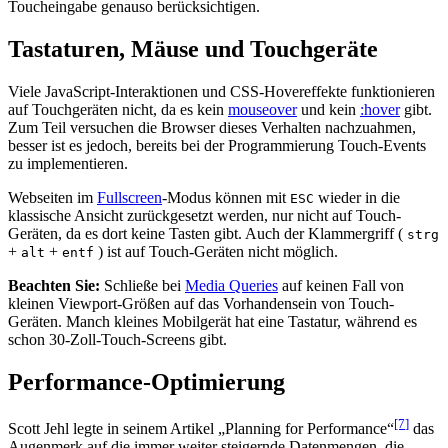
Toucheingabe genauso berücksichtigen.
Tastaturen, Mäuse und Touchgeräte
Viele JavaScript-Interaktionen und CSS-Hovereffekte funktionieren
auf Touchgeräten nicht, da es kein
mouseover
und kein
:hover
gibt.
Zum Teil versuchen die Browser dieses Verhalten nachzuahmen,
besser ist es jedoch, bereits bei der Programmierung Touch-Events
zu implementieren.
Webseiten im
Fullscreen
-Modus können mit
wieder in die
ESC
klassische Ansicht zurückgesetzt werden, nur nicht auf Touch-
Geräten, da es dort keine Tasten gibt. Auch der Klammergriff (
strg
+
+
) ist auf Touch-Geräten nicht möglich.
alt
entf
Beachten Sie:
Schließe bei
Media Queries
auf keinen Fall von
kleinen Viewport-Größen auf das Vorhandensein von Touch-
Geräten. Manch kleines Mobilgerät hat eine Tastatur, während es
schon 30-Zoll-Touch-Screens gibt.
Performance-Optimierung
[7
]
Scott Jehl legte in seinem Artikel „Planning for Performance“
das
Augenmerk auf die immer weiter steigernde Datenmengen, die