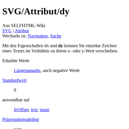
SVG/
Attribut/
dy
Aus SELFHTML-Wiki
SVG
‎ |
Attribut
Wechseln zu:
Navigation
,
Suche
Mit den Eigenschaften dx und
dy
können Sie einzelne Zeichen
eines Textes im Verhältnis zu ihrem x- oder y-Wert verschieben.
Erlaubte Werte
Längenangabe
, auch negative Werte
Standardwert
0
anwendbar auf
feOffset
,
text
,
tspan
Präsentationsattribut