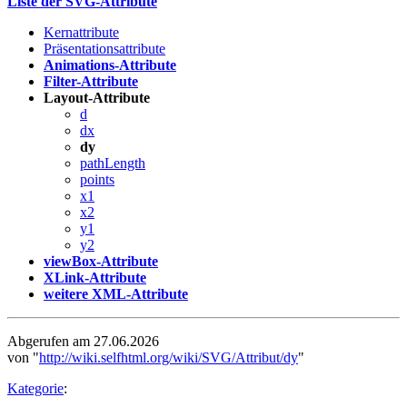
Liste der SVG-Attribute
Kernattribute
Präsentationsattribute
Animations-Attribute
Filter-Attribute
Layout-Attribute
d
dx
dy
pathLength
points
x1
x2
y1
y2
viewBox-Attribute
XLink-Attribute
weitere XML-Attribute
Abgerufen am 27.06.2026
von "
http://wiki.selfhtml.org/wiki/SVG/Attribut/dy
"
Kategorie
: