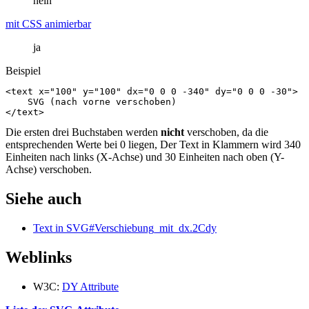
nein
mit CSS animierbar
ja
Beispiel
<text
x=
"100"
y=
"100"
dx=
"0 0 0 -340"
dy=
"0 0 0 -30"
>
</text>
Die ersten drei Buchstaben werden
nicht
verschoben, da die
entsprechenden Werte bei 0 liegen, Der Text in Klammern wird 340
Einheiten nach links (X-Achse) und 30 Einheiten nach oben (Y-
Achse) verschoben.
Siehe auch
Text in SVG#Verschiebung_mit_dx.2Cdy
Weblinks
W3C:
DY Attribute