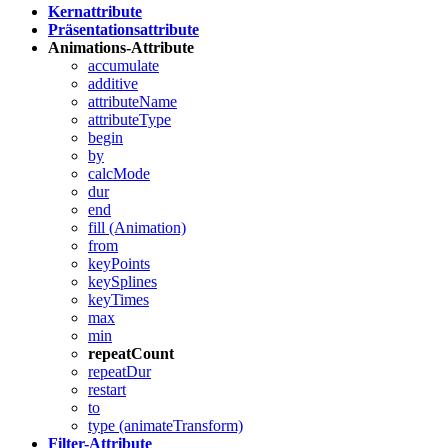
Kernattribute
Präsentationsattribute
Animations-Attribute
accumulate
additive
attributeName
attributeType
begin
by
calcMode
dur
end
fill (Animation)
from
keyPoints
keySplines
keyTimes
max
min
repeatCount
repeatDur
restart
to
type (animateTransform)
Filter-Attribute