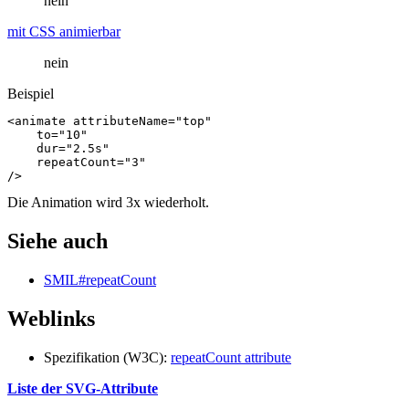
nein
mit CSS animierbar
nein
Beispiel
<animate
attributeName=
"top"
to=
"10"
dur=
"2.5s"
repeatCount=
"3"
/>
Die Animation wird 3x wiederholt.
Siehe auch
SMIL#repeatCount
Weblinks
Spezifikation (W3C):
repeatCount attribute
Liste der SVG-Attribute