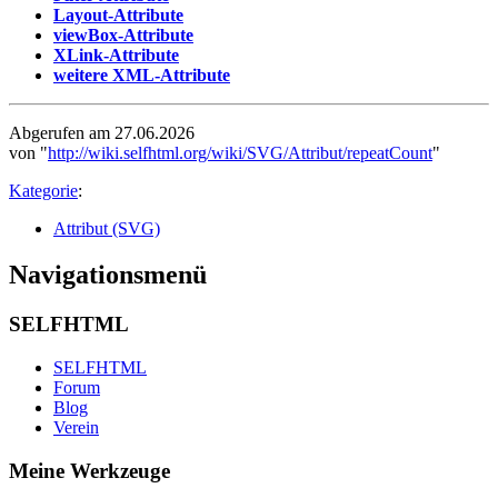
Layout-Attribute
viewBox-Attribute
XLink-Attribute
weitere XML-Attribute
Abgerufen am 27.06.2026
von "
http://wiki.selfhtml.org/wiki/SVG/Attribut/repeatCount
"
Kategorie
:
Attribut (SVG)
Navigationsmenü
SELFHTML
SELFHTML
Forum
Blog
Verein
Meine Werkzeuge