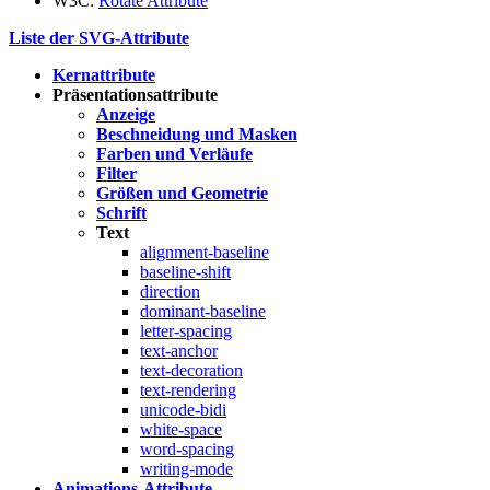
W3C:
Rotate Attribute
Liste der SVG-Attribute
Kernattribute
Präsentationsattribute
Anzeige
Beschneidung und Masken
Farben und Verläufe
Filter
Größen und Geometrie
Schrift
Text
alignment-baseline
baseline-shift
direction
dominant-baseline
letter-spacing
text-anchor
text-decoration
text-rendering
unicode-bidi
white-space
word-spacing
writing-mode
Animations-Attribute