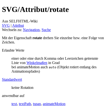
SVG/
Attribut/
rotate
Aus SELFHTML-Wiki
SVG
‎ |
Attribut
Wechseln zu:
Navigation
,
Suche
Mit der Eigenschaft
rotate
drehen Sie einzelne bzw. eine Folge von
Zeichen.
Erlaubte Werte
einer oder eine durch Komma oder Leerzeichen getrennte
Liste von
Winkelmaßen
in Grad
bei animateMotion auch
(Objekt rotiert entlang des
auto
Animationspfades)
Standardwert
keine Rotation
anwendbar auf
text
,
textPath
,
tspan
,
animateMotion