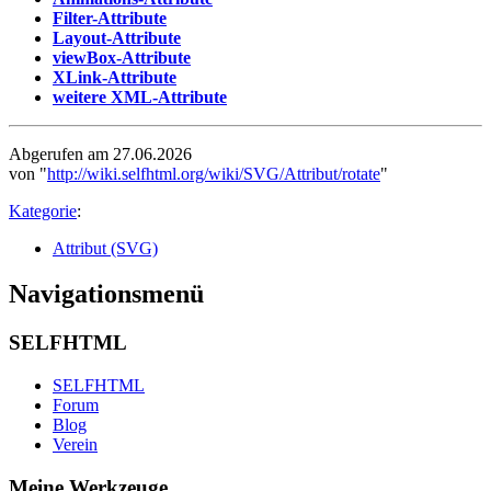
Filter-Attribute
Layout-Attribute
viewBox-Attribute
XLink-Attribute
weitere XML-Attribute
Abgerufen am 27.06.2026
von "
http://wiki.selfhtml.org/wiki/SVG/Attribut/rotate
"
Kategorie
:
Attribut (SVG)
Navigationsmenü
SELFHTML
SELFHTML
Forum
Blog
Verein
Meine Werkzeuge