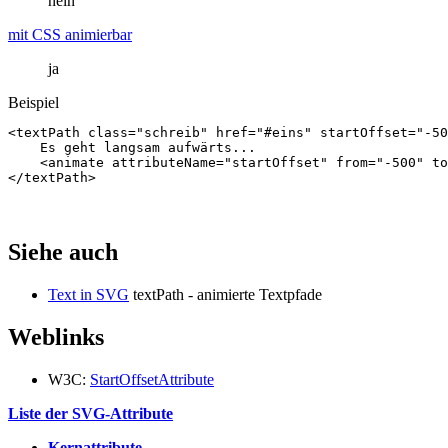
nein
mit CSS animierbar
ja
Beispiel
<textPath
class=
"schreib"
href=
"#eins"
startOffset=
"-50
    Es geht langsam aufwärts...

<animate
attributeName=
"startOffset"
from=
"-500"
to
</textPath>
Siehe auch
Text in SVG
textPath - animierte Textpfade
Weblinks
W3C:
StartOffsetAttribute
Liste der SVG-Attribute
Kernattribute