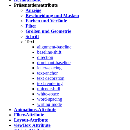
Präsentationsattribute
Anzeige
Beschneidung und Masken
Farben und Verläufe
Filter
Größen und Geometrie
Schrift
Text
alignment-baseline
baseline-shift
direction
dominant-baseline
letter-spacing
text-anchor
text-decoration
text-rendering
unicode-bidi
white-space
word-spacing
writing-mode
Animations-Attribute
Filter-Attribute
Layout-Attribute
viewBox-Attribute