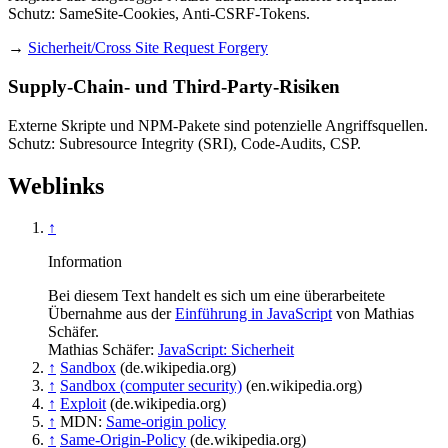
Schutz: SameSite-Cookies, Anti-CSRF-Tokens.
→
Sicherheit/Cross Site Request Forgery
Supply-Chain- und Third-Party-Risiken
Externe Skripte und NPM-Pakete sind potenzielle Angriffsquellen.
Schutz: Subresource Integrity (SRI), Code-Audits, CSP.
Weblinks
↑
Information
Bei diesem Text handelt es sich um eine überarbeitete
Übernahme aus der
Einführung in JavaScript
von Mathias
Schäfer.
Mathias Schäfer:
JavaScript: Sicherheit
↑
Sandbox
(de.wikipedia.org)
↑
Sandbox (computer security)
(en.wikipedia.org)
↑
Exploit
(de.wikipedia.org)
↑
MDN:
Same-origin policy
↑
Same-Origin-Policy
(de.wikipedia.org)