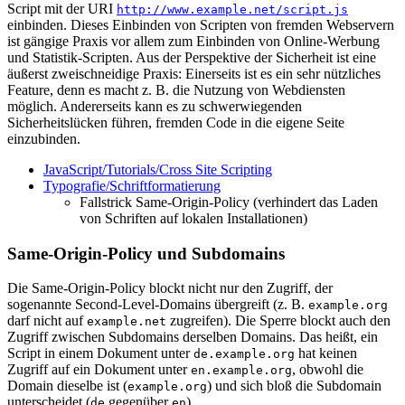
Script mit der URI
http://www.example.net/script.js
einbinden. Dieses Einbinden von Scripten von fremden Webservern
ist gängige Praxis vor allem zum Einbinden von Online-Werbung
und Statistik-Scripten. Aus der Perspektive der Sicherheit ist eine
äußerst zweischneidige Praxis: Einerseits ist es ein sehr nützliches
Feature, denn es macht z. B. die Nutzung von Webdiensten
möglich. Andererseits kann es zu schwerwiegenden
Sicherheitslücken führen, fremden Code in die eigene Seite
einzubinden.
JavaScript/Tutorials/Cross Site Scripting
Typografie/Schriftformatierung
Fallstrick Same-Origin-Policy (verhindert das Laden
von Schriften auf lokalen Installationen)
Same-Origin-Policy und Subdomains
Die Same-Origin-Policy blockt nicht nur den Zugriff, der
sogenannte Second-Level-Domains übergreift (z. B.
example.org
darf nicht auf
zugreifen). Die Sperre blockt auch den
example.net
Zugriff zwischen Subdomains derselben Domains. Das heißt, ein
Script in einem Dokument unter
hat keinen
de.example.org
Zugriff auf ein Dokument unter
, obwohl die
en.example.org
Domain dieselbe ist (
) und sich bloß die Subdomain
example.org
unterscheidet (
gegenüber
).
de
en