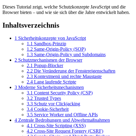
Dieses Tutorial zeigt, welche Schutzkonzepte JavaScript und die
Browser bieten – und wie sie sich über die Jahre entwickelt haben.
Inhaltsverzeichnis
1
Sicherheitskonzepte von JavaScript
1.1
Sandbox-Prinzip
1.2
Same-Origin-Policy (SOP)
1.3
Same-Origin-Policy und Subdomains
2
Schutzmechanismen der Browser
2.1
Popup-Blocker
2.2
Die Veränderung der Fenstereigenschaften
2.3
Kontextmenü und rechte Maustaste
2.4
Lang laufende Scripte
3
Moderne Sicherheitsmechanismen
3.1
Content Security Policy (CSP)
3.2
Trusted Types
3.3
Schutz vor Clickjacking
3.4
Cookie-Sicherheit
3.5
Service Worker und Offline APIs
4
Zentrale Bedrohungen und Abwehrmaßnahmen
4.1
Cross-Site Scripting (XSS)
4.2
Cross-Site Request Forgery (CSRF)