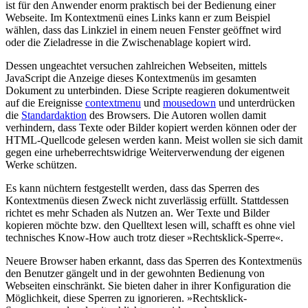
ist für den Anwender enorm praktisch bei der Bedienung einer
Webseite. Im Kontextmenü eines Links kann er zum Beispiel
wählen, dass das Linkziel in einem neuen Fenster geöffnet wird
oder die Zieladresse in die Zwischenablage kopiert wird.
Dessen ungeachtet versuchen zahlreichen Webseiten, mittels
JavaScript die Anzeige dieses Kontextmenüs im gesamten
Dokument zu unterbinden. Diese Scripte reagieren dokumentweit
auf die Ereignisse
contextmenu
und
mousedown
und unterdrücken
die
Standardaktion
des Browsers. Die Autoren wollen damit
verhindern, dass Texte oder Bilder kopiert werden können oder der
HTML-Quellcode gelesen werden kann. Meist wollen sie sich damit
gegen eine urheberrechtswidrige Weiterverwendung der eigenen
Werke schützen.
Es kann nüchtern festgestellt werden, dass das Sperren des
Kontextmenüs diesen Zweck nicht zuverlässig erfüllt. Stattdessen
richtet es mehr Schaden als Nutzen an. Wer Texte und Bilder
kopieren möchte bzw. den Quelltext lesen will, schafft es ohne viel
technisches Know-How auch trotz dieser »Rechtsklick-Sperre«.
Neuere Browser haben erkannt, dass das Sperren des Kontextmenüs
den Benutzer gängelt und in der gewohnten Bedienung von
Webseiten einschränkt. Sie bieten daher in ihrer Konfiguration die
Möglichkeit, diese Sperren zu ignorieren. »Rechtsklick-