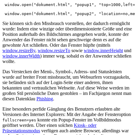
window
.
open
(
"dokument.html"
,
"popup1"
,
"top=1000,left=
window
.
open
(
"dokument.html"
,
"popup2"
,
"location=no,me
Sie können sich den Missbrauch vorstellen, der dadurch ermöglicht
wurde: Indem eine winzige oder überdimensionierte Größe und eine
Position außerhalb des Bildschirmes angegeben wurde, konnte der
Anwender das Fenster nicht sehen geschweige denn es auf die
gewohnte Art schließen. Oder das Fenster hüpfte (mittels
window.resizeBy
,
window.resizeTo
sowie
window.innerHeight
und
window.innerWidth
) immer weg, sobald es der Anwender schließen
wollte.
Das Verstecken der Menü-, Symbol-, Adress- und Statusleisten
wurde auf breiter Front missbraucht, um Websurfern vorzugaukeln,
sie befänden sich auf der Login-Seite einer anderen, ihnen
bekannten und vertraulichen Webseite. Auf diese Weise werden im
großen Stil persönliche Daten gestohlen – im Fachjargon nennt man
diesen Datenklau
Phishing
.
Eine besonders perfide Gänglung des Benutzers erlaubten alte
Versionen des Internet Explorers: Mit der Angabe der Fensteroption
konnte ein Popup-Fenster im Vollbildmodus
fullscreen=yes
geöffnet werden. Über einen solchen
Kiosk- oder
Präsentationsmodus
verfügen auch andere Browser, allerdings war