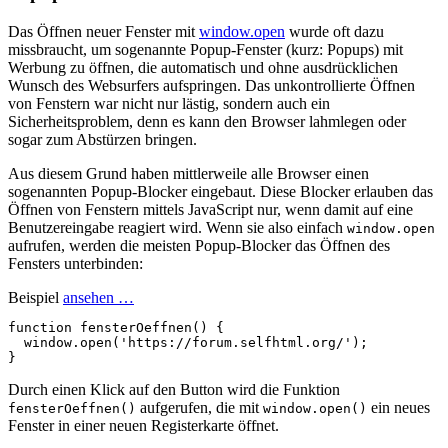
Das Öffnen neuer Fenster mit
window.open
wurde oft dazu
missbraucht, um sogenannte Popup-Fenster (kurz: Popups) mit
Werbung zu öffnen, die automatisch und ohne ausdrücklichen
Wunsch des Websurfers aufspringen. Das unkontrollierte Öffnen
von Fenstern war nicht nur lästig, sondern auch ein
Sicherheitsproblem, denn es kann den Browser lahmlegen oder
sogar zum Abstürzen bringen.
Aus diesem Grund haben mittlerweile alle Browser einen
sogenannten Popup-Blocker eingebaut. Diese Blocker erlauben das
Öffnen von Fenstern mittels JavaScript nur, wenn damit auf eine
Benutzereingabe reagiert wird. Wenn sie also einfach
window.open
aufrufen, werden die meisten Popup-Blocker das Öffnen des
Fensters unterbinden:
Beispiel
ansehen …
function
fensterOeffnen
()
{
window
.
open
(
'https://forum.selfhtml.org/'
);
}
Durch einen Klick auf den Button wird die Funktion
aufgerufen, die mit
ein neues
fensterOeffnen()
window.open()
Fenster in einer neuen Registerkarte öffnet.