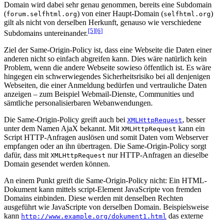
Domain wird dabei sehr genau genommen, bereits eine Subdomain
(
) von einer Haupt-Domain (
)
forum.selfhtml.org
selfhtml.org
gilt als nicht von derselben Herkunft, genauso wie verschiedene
[5
]
[6
]
Subdomains untereinander.
Ziel der Same-Origin-Policy ist, dass eine Webseite die Daten einer
anderen nicht so einfach abgreifen kann. Dies wäre natürlich kein
Problem, wenn die andere Webseite sowieso öffentlich ist. Es wäre
hingegen ein schwerwiegendes Sicherheitsrisiko bei all denjenigen
Webseiten, die einer Anmeldung bedürfen und vertrauliche Daten
anzeigen – zum Beispiel Webmail-Dienste, Communities und
sämtliche personalisierbaren Webanwendungen.
Die Same-Origin-Policy greift auch bei
, besser
XMLHttpRequest
unter dem Namen AjaX bekannt. Mit
kann ein
XMLHttpRequest
Script HTTP-Anfragen auslösen und somit Daten vom Webserver
empfangen oder an ihn übertragen. Die Same-Origin-Policy sorgt
dafür, dass mit
nur HTTP-Anfragen an dieselbe
XMLHttpRequest
Domain gesendet werden können.
An einem Punkt greift die Same-Origin-Policy nicht: Ein HTML-
Dokument kann mittels script-Element JavaScripte von fremden
Domains einbinden. Diese werden mit denselben Rechten
ausgeführt wie JavaScripte von derselben Domain. Beispielsweise
kann
das externe
http://www.example.org/dokument1.html