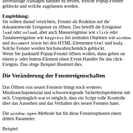
zuverlässige Aussagen darüber zu treffen, welche Popup-Fenster
geblockt und welche zugelassen werden.
Empfehlung:
Sie sollten darauf verzichten, Fenster als Reaktion auf die
dokumentweite Ereignisse zu öffnen. Das betrifft die Ereignisse
oder
, aber auch Mausereignisse wie
oder
load
unload
click
Tastaturereignisse wie
bei zentralen Objekten wie
keypress
window
und
sowie bei den HTML-Elementen
und
.
document
html
body
Solche Fenster werden höchstwahrscheinlich geblockt.
Wenn Sie punktuell Popup-Fenster öffnen wollen, dann geben sie
einem a- oder button-Element einen Event-Handler für das click-
Ereignis. Das obige Beispiel illustriert dies.
Die Veränderung der Fenstereigenschaften
Das Öffnen von neuen Fenstern bringt noch weiteres
Missbrauchspotenzial und schwerwiegende Sicherheitsprobleme mit
sich. Ursprünglich war es möglich, dass ein Script volle Kontrolle
über das Aussehen und das Verhalten des neuen Fensters hatte.
Die
-Methode hat für diese Fensteroptionen einen
window.open
dritten Parameter:
Beispiel