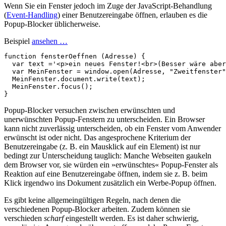
Wenn Sie ein Fenster jedoch im Zuge der JavaScript-Behandlung
(
Event-Handling
) einer Benutzereingabe öffnen, erlauben es die
Popup-Blocker üblicherweise.
Beispiel
ansehen …
function
fensterOeffnen
(
Adresse
)
{
var
text
=
'<p>ein neues Fenster!<br>(Besser wäre aber
var
MeinFenster
=
window
.
open
(
Adresse
,
"Zweitfenster"
MeinFenster
.
document
.
write
(
text
);
MeinFenster
.
focus
();
}
Popup-Blocker versuchen zwischen erwünschten und
unerwünschten Popup-Fenstern zu unterscheiden. Ein Browser
kann nicht zuverlässig unterscheiden, ob ein Fenster vom Anwender
erwünscht ist oder nicht. Das angesprochene Kriterium der
Benutzereingabe (z. B. ein Mausklick auf ein Element) ist nur
bedingt zur Unterscheidung tauglich: Manche Webseiten gaukeln
dem Browser vor, sie würden ein »erwünschtes« Popup-Fenster als
Reaktion auf eine Benutzereingabe öffnen, indem sie z. B. beim
Klick irgendwo ins Dokument zusätzlich ein Werbe-Popup öffnen.
Es gibt keine allgemeingültigen Regeln, nach denen die
verschiedenen Popup-Blocker arbeiten. Zudem können sie
verschieden
scharf
eingestellt werden. Es ist daher schwierig,