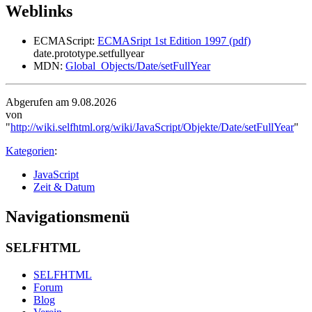
Weblinks
ECMAScript:
ECMASript 1st Edition 1997 (pdf)
date.prototype.setfullyear
MDN:
Global_Objects/Date/setFullYear
Abgerufen am 9.08.2026
von
"
http://wiki.selfhtml.org/wiki/JavaScript/Objekte/Date/setFullYear
"
Kategorien
:
JavaScript
Zeit & Datum
Navigationsmenü
SELFHTML
SELFHTML
Forum
Blog