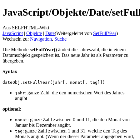
JavaScript/
Objekte/
Date/
setFul
Aus SELFHTML-Wiki
JavaScript
‎ |
Objekte
‎ |
Date
(Weitergeleitet von
SetFullYear
)
Wechseln zu:
Navigation
,
Suche
Die Methode
setFullYear()
ändert die Jahreszahl, die in einem
Datumsobjekt gespeichert ist. Das neue Jahr ist als Parameter zu
übergeben.
Syntax
dateObj.setFullYear(jahr[, monat[, tag]])
: ganze Zahl, die den numerischen Wert des Jahres
jahr
angibt
optional
:
: ganze Zahl zwischen 0 und 11, die den Monat von
monat
Januar bis Dezember angibt.
: ganze Zahl zwischen 1 und 31, welche den Tag des
tag
Monats angibt. (Wenn der dieser Parameter angegeben wird,