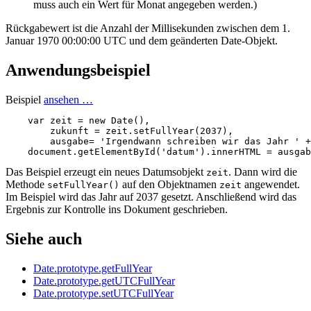
muss auch ein Wert für Monat angegeben werden.)
Rückgabewert ist die Anzahl der Millisekunden zwischen dem 1.
Januar 1970 00:00:00 UTC und dem geänderten Date-Objekt.
Anwendungsbeispiel
Beispiel
ansehen …
var
zeit
=
new
Date
(),
zukunft
=
zeit
.
setFullYear
(
2037
),
ausgabe
=
'Irgendwann schreiben wir das Jahr '
+
document
.
getElementById
(
'datum'
).
innerHTML
=
ausgab
Das Beispiel erzeugt ein neues Datumsobjekt
. Dann wird die
zeit
Methode
auf den Objektnamen
angewendet.
setFullYear()
zeit
Im Beispiel wird das Jahr auf 2037 gesetzt. Anschließend wird das
Ergebnis zur Kontrolle ins Dokument geschrieben.
Siehe auch
Date.prototype.getFullYear
Date.prototype.getUTCFullYear
Date.prototype.setUTCFullYear