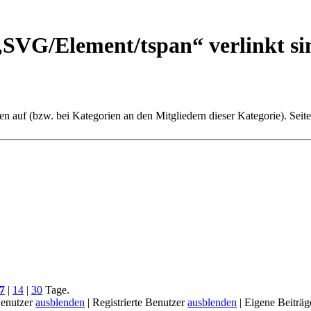
 „SVG/
Element/
tspan“ verlinkt si
ten auf (bzw. bei Kategorien an den Mitgliedern dieser Kategorie). Seit
7
|
14
|
30
Tage.
enutzer
ausblenden
|
Registrierte Benutzer
ausblenden
|
Eigene Beiträ