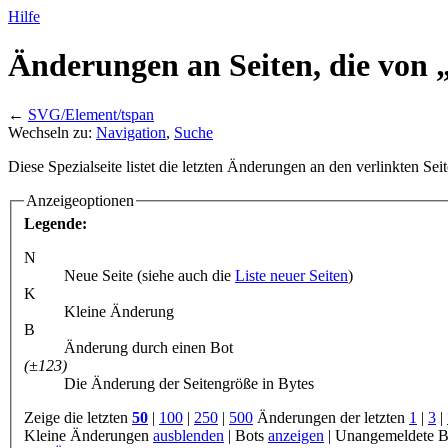
Hilfe
Änderungen an Seiten, die von
←
SVG/Element/tspan
Wechseln zu:
Navigation
,
Suche
Diese Spezialseite listet die letzten Änderungen an den verlinkten Sei
Anzeigeoptionen
Legende:
N
Neue Seite (siehe auch die
Liste neuer Seiten
)
K
Kleine Änderung
B
Änderung durch einen Bot
(±123)
Die Änderung der Seitengröße in Bytes
Zeige die letzten
50
|
100
|
250
|
500
Änderungen der letzten
1
|
3
|
Kleine Änderungen
ausblenden
|
Bots
anzeigen
|
Unangemeldete B