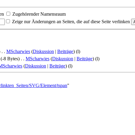
en
Zugehörender Namensraum
Zeige nur Änderungen an Seiten, die auf diese Seite verlinken
)
‎
. .
MScharwies
(
Diskussion
|
Beiträge
)
(l)
(-8 Bytes)
‎
. .
MScharwies
(
Diskussion
|
Beiträge
)
(l)
MScharwies
(
Diskussion
|
Beiträge
)
(l)
rlinkten_Seiten/SVG/Element/tspan
"