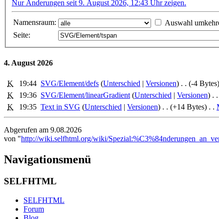
Nur Änderungen seit 9. August 2026, 12:43 Uhr zeigen.
Namensraum:
Auswahl umkehr
Seite:
4. August 2026
K
19:44
SVG/Element/defs
‎ (
Unterschied
|
Versionen
)
. .
(-4 Bytes
K
19:36
SVG/Element/linearGradient
‎ (
Unterschied
|
Versionen
)
. .
K
19:35
Text in SVG
‎ (
Unterschied
|
Versionen
)
. .
(+14 Bytes)
‎
. .
Abgerufen am 9.08.2026
von "
http://wiki.selfhtml.org/wiki/Spezial:%C3%84nderungen_an_ve
Navigationsmenü
SELFHTML
SELFHTML
Forum
Blog