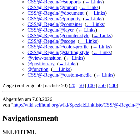
CSS/@-Regeln/@supports
‎
(
← Links
)
CSS/@-Regeln/@import
‎
(
← Links
)
CSS/@-Regeln/@document
‎
(
← Links
)
CSS/@-Regeln/@property
‎
(
← Links
)
CSS/@-Regeln/@container
‎
(
← Links
)
CSS/@-Regeln/@layer
‎
(
← Links
)
CSS/@-Regeln/@counter-style
‎
(
← Links
)
CSS/@-Regeln/@scope
‎
(
← Links
)
CSS/@-Regeln/@color-profile
‎
(
← Links
)
CSS/@-Regeln/@starting-style
‎
(
← Links
)
@view-transition
‎
(
← Links
)
@position-try
‎
(
← Links
)
@function
‎
(
← Links
)
CSS/@-Regeln/@custom-media
‎
(
← Links
)
Zeige (vorherige 50 | nächste 50) (
20
|
50
|
100
|
250
|
500
)
Abgerufen am 7.08.2026
von "
http://wiki.selfhtml.org/wiki/Spezial:Linkliste/CSS/@-Regeln
Navigationsmenü
SELFHTML