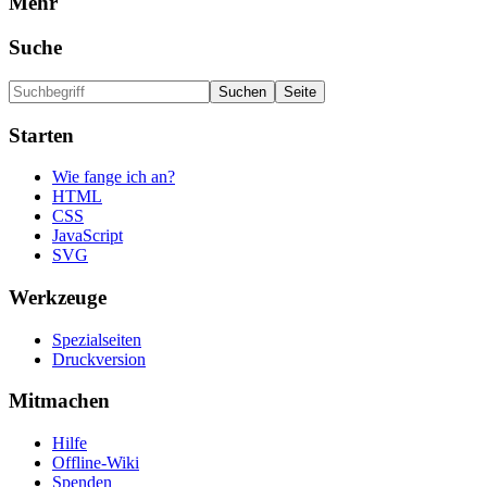
Mehr
Suche
Starten
Wie fange ich an?
HTML
CSS
JavaScript
SVG
Werkzeuge
Spezialseiten
Druckversion
Mitmachen
Hilfe
Offline-Wiki
Spenden