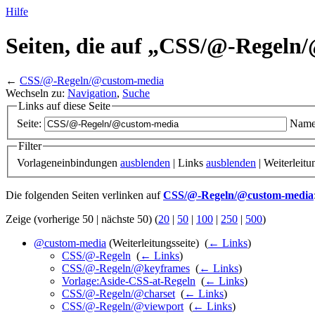
Hilfe
Seiten, die auf „CSS/
@-Regeln/
←
CSS/@-Regeln/@custom-media
Wechseln zu:
Navigation
,
Suche
Links auf diese Seite
Seite:
Name
Filter
Vorlageneinbindungen
ausblenden
| Links
ausblenden
| Weiterleit
Die folgenden Seiten verlinken auf
CSS/@-Regeln/@custom-media
Zeige (vorherige 50 | nächste 50) (
20
|
50
|
100
|
250
|
500
)
@custom-media
(Weiterleitungsseite) ‎
(
← Links
)
CSS/@-Regeln
‎
(
← Links
)
CSS/@-Regeln/@keyframes
‎
(
← Links
)
Vorlage:Aside-CSS-at-Regeln
‎
(
← Links
)
CSS/@-Regeln/@charset
‎
(
← Links
)
CSS/@-Regeln/@viewport
‎
(
← Links
)