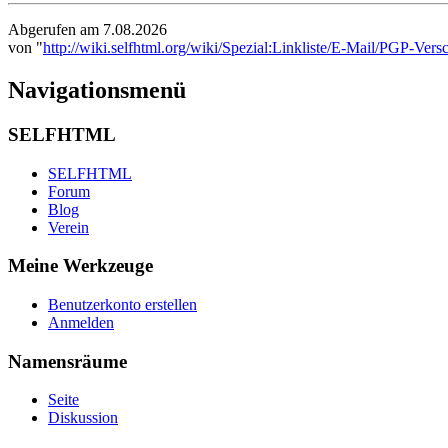
Abgerufen am 7.08.2026
von "
http://wiki.selfhtml.org/wiki/Spezial:Linkliste/E-Mail/PGP-V
Navigationsmenü
SELFHTML
SELFHTML
Forum
Blog
Verein
Meine Werkzeuge
Benutzerkonto erstellen
Anmelden
Namensräume
Seite
Diskussion