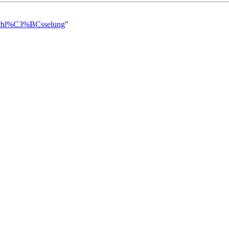
erschl%C3%BCsselung
"