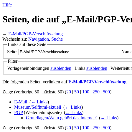
Hilfe
Seiten, die auf „E-Mail/
PGP-Ver
←
E-Mail/PGP-Verschlüsselung
Wechseln zu:
Navigation
,
Suche
Links auf diese Seite
Seite:
Name
Filter
Vorlageneinbindungen
ausblenden
| Links
ausblenden
| Weiterleit
Die folgenden Seiten verlinken auf
E-Mail/PGP-Verschlüsselung
:
Zeige (vorherige 50 | nächste 50) (
20
|
50
|
100
|
250
|
500
)
E-Mail
‎
(
← Links
)
Museum/Selfhtml-aktuell
‎
(
← Links
)
PGP
(Weiterleitungsseite) ‎
(
← Links
)
Grundlagen/Wem gehört das Internet?
‎
(
← Links
)
Zeige (vorherige 50 | nächste 50) (
20
|
50
|
100
|
250
|
500
)