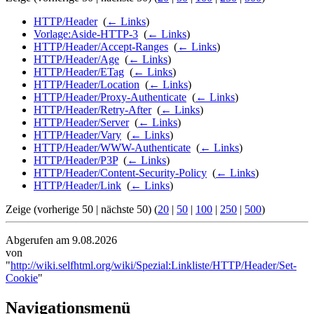
HTTP/Header
‎
(
← Links
)
Vorlage:Aside-HTTP-3
‎
(
← Links
)
HTTP/Header/Accept-Ranges
‎
(
← Links
)
HTTP/Header/Age
‎
(
← Links
)
HTTP/Header/ETag
‎
(
← Links
)
HTTP/Header/Location
‎
(
← Links
)
HTTP/Header/Proxy-Authenticate
‎
(
← Links
)
HTTP/Header/Retry-After
‎
(
← Links
)
HTTP/Header/Server
‎
(
← Links
)
HTTP/Header/Vary
‎
(
← Links
)
HTTP/Header/WWW-Authenticate
‎
(
← Links
)
HTTP/Header/P3P
‎
(
← Links
)
HTTP/Header/Content-Security-Policy
‎
(
← Links
)
HTTP/Header/Link
‎
(
← Links
)
Zeige (vorherige 50 | nächste 50) (
20
|
50
|
100
|
250
|
500
)
Abgerufen am 9.08.2026
von
"
http://wiki.selfhtml.org/wiki/Spezial:Linkliste/HTTP/Header/Set-
Cookie
"
Navigationsmenü