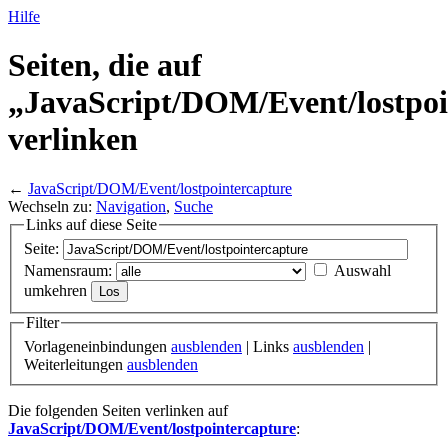
Hilfe
Seiten, die auf
„JavaScript/
DOM/
Event/
lostpo
verlinken
←
JavaScript/DOM/Event/lostpointercapture
Wechseln zu:
Navigation
,
Suche
Links auf diese Seite
Seite:
Namensraum:
Auswahl
umkehren
Filter
Vorlageneinbindungen
ausblenden
| Links
ausblenden
|
Weiterleitungen
ausblenden
Die folgenden Seiten verlinken auf
JavaScript/DOM/Event/lostpointercapture
: