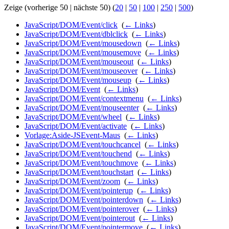
Zeige (vorherige 50 | nächste 50) (
20
|
50
|
100
|
250
|
500
)
JavaScript/DOM/Event/click
‎
(
← Links
)
JavaScript/DOM/Event/dblclick
‎
(
← Links
)
JavaScript/DOM/Event/mousedown
‎
(
← Links
)
JavaScript/DOM/Event/mousemove
‎
(
← Links
)
JavaScript/DOM/Event/mouseout
‎
(
← Links
)
JavaScript/DOM/Event/mouseover
‎
(
← Links
)
JavaScript/DOM/Event/mouseup
‎
(
← Links
)
JavaScript/DOM/Event
‎
(
← Links
)
JavaScript/DOM/Event/contextmenu
‎
(
← Links
)
JavaScript/DOM/Event/mouseenter
‎
(
← Links
)
JavaScript/DOM/Event/wheel
‎
(
← Links
)
JavaScript/DOM/Event/activate
‎
(
← Links
)
Vorlage:Aside-JSEvent-Maus
‎
(
← Links
)
JavaScript/DOM/Event/touchcancel
‎
(
← Links
)
JavaScript/DOM/Event/touchend
‎
(
← Links
)
JavaScript/DOM/Event/touchmove
‎
(
← Links
)
JavaScript/DOM/Event/touchstart
‎
(
← Links
)
JavaScript/DOM/Event/zoom
‎
(
← Links
)
JavaScript/DOM/Event/pointerup
‎
(
← Links
)
JavaScript/DOM/Event/pointerdown
‎
(
← Links
)
JavaScript/DOM/Event/pointerover
‎
(
← Links
)
JavaScript/DOM/Event/pointerout
‎
(
← Links
)
JavaScript/DOM/Event/pointermove
‎
(
← Links
)