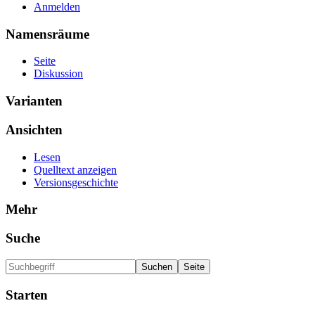
Anmelden
Namensräume
Seite
Diskussion
Varianten
Ansichten
Lesen
Quelltext anzeigen
Versionsgeschichte
Mehr
Suche
Starten