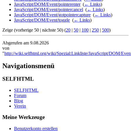
JavaScript/DOM/Event/pointerenter
‎
(
← Links
)
JavaScript/DOM/Event/pointercancel
‎
(
← Links
)
JavaScript/DOM/Event/gotpointercapture
‎
(
← Links
)
JavaScript/DOM/Event/toggle
‎
(
← Links
)
Zeige (vorherige 50 | nächste 50) (
20
|
50
|
100
|
250
|
500
)
Abgerufen am 9.08.2026
von
"
http://wiki.selfhtml.org/wiki/Spezial:Linkliste/JavaScript/DOM/Event
Navigationsmenü
SELFHTML
SELFHTML
Forum
Blog
Verein
Meine Werkzeuge
Benutzerkonto erstellen