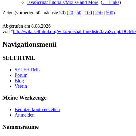
JavaScript/Tutorials/Mouse and More
‎
(
← Links
)
Zeige (vorherige 50 | nächste 50) (
20
|
50
|
100
|
250
|
500
)
Abgerufen am 8.08.2026
von "
http://wiki.selfhtml.org/wiki/Spezial:Linkliste/JavaScript/DOM
Navigationsmenü
SELFHTML
SELFHTML
Forum
Blog
Verein
Meine Werkzeuge
Benutzerkonto erstellen
Anmelden
Namensräume