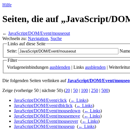
Hilfe
Seiten, die auf „JavaScript/
DO
←
JavaScript/DOM/Event/mouseout
Wechseln zu:
Navigation
,
Suche
Links auf diese Seite
Seite:
Name
Filter
Vorlageneinbindungen
ausblenden
| Links
ausblenden
| Weiterleit
Die folgenden Seiten verlinken auf
JavaScript/DOM/Event/mouseo
Zeige (vorherige 50 | nächste 50) (
20
|
50
|
100
|
250
|
500
)
JavaScript/DOM/Event/click
‎
(
← Links
)
JavaScript/DOM/Event/dblclick
‎
(
← Links
)
JavaScript/DOM/Event/mousedown
‎
(
← Links
)
JavaScript/DOM/Event/mousemove
‎
(
← Links
)
JavaScript/DOM/Event/mouseover
‎
(
← Links
)
JavaScript/DOM/Event/mouseup
‎
(
← Links
)