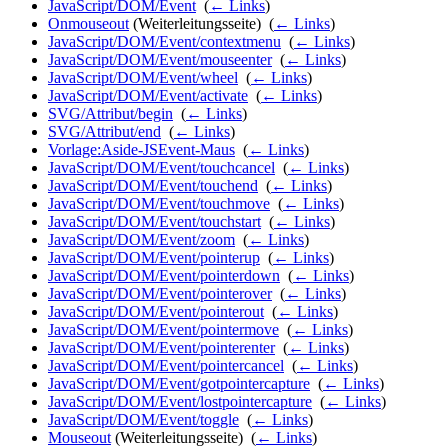
JavaScript/DOM/Event
‎
(
← Links
)
Onmouseout
(Weiterleitungsseite) ‎
(
← Links
)
JavaScript/DOM/Event/contextmenu
‎
(
← Links
)
JavaScript/DOM/Event/mouseenter
‎
(
← Links
)
JavaScript/DOM/Event/wheel
‎
(
← Links
)
JavaScript/DOM/Event/activate
‎
(
← Links
)
SVG/Attribut/begin
‎
(
← Links
)
SVG/Attribut/end
‎
(
← Links
)
Vorlage:Aside-JSEvent-Maus
‎
(
← Links
)
JavaScript/DOM/Event/touchcancel
‎
(
← Links
)
JavaScript/DOM/Event/touchend
‎
(
← Links
)
JavaScript/DOM/Event/touchmove
‎
(
← Links
)
JavaScript/DOM/Event/touchstart
‎
(
← Links
)
JavaScript/DOM/Event/zoom
‎
(
← Links
)
JavaScript/DOM/Event/pointerup
‎
(
← Links
)
JavaScript/DOM/Event/pointerdown
‎
(
← Links
)
JavaScript/DOM/Event/pointerover
‎
(
← Links
)
JavaScript/DOM/Event/pointerout
‎
(
← Links
)
JavaScript/DOM/Event/pointermove
‎
(
← Links
)
JavaScript/DOM/Event/pointerenter
‎
(
← Links
)
JavaScript/DOM/Event/pointercancel
‎
(
← Links
)
JavaScript/DOM/Event/gotpointercapture
‎
(
← Links
)
JavaScript/DOM/Event/lostpointercapture
‎
(
← Links
)
JavaScript/DOM/Event/toggle
‎
(
← Links
)
Mouseout
(Weiterleitungsseite) ‎
(
← Links
)