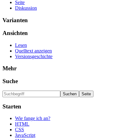
Seite
Diskussion
Varianten
Ansichten
Lesen
Quelltext anzeigen
Versionsgeschichte
Mehr
Suche
Starten
Wie fange ich an?
HTML
CSS
JavaScript