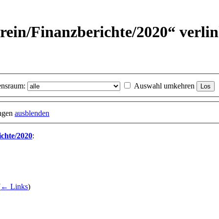
rein/
Finanzberichte/
2020“ verli
nsraum:
Auswahl umkehren
ungen
ausblenden
chte/2020
:
(
← Links
)