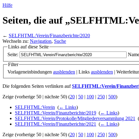
Hilfe
Seiten, die auf „SELFHTML:Ve
←
SELFHTML:Verein/Finanzberichte/2020
Wechseln zu:
Navigation
,
Suche
Links auf diese Seite
Seite:
Name
Filter
Vorlageneinbindungen
ausblenden
| Links
ausblenden
| Weiterleit
Die folgenden Seiten verlinken auf
SELFHTML:Verein/Finanzberi
Zeige (vorherige 50 | nächste 50) (
20
|
50
|
100
|
250
|
500
)
SELFHTML:Verein
‎
(
← Links
)
SELFHTML:Verein/Finanzberichte/2019
‎
(
← Links
)
SELFHTML:Verein/Protokolle/Mitgliederversammlung 2021
‎
SELFHTML:Verein/Finanzberichte/2021
‎
(
← Links
)
Zeige (vorherige 50 | nächste 50) (
20
|
50
|
100
|
250
|
500
)