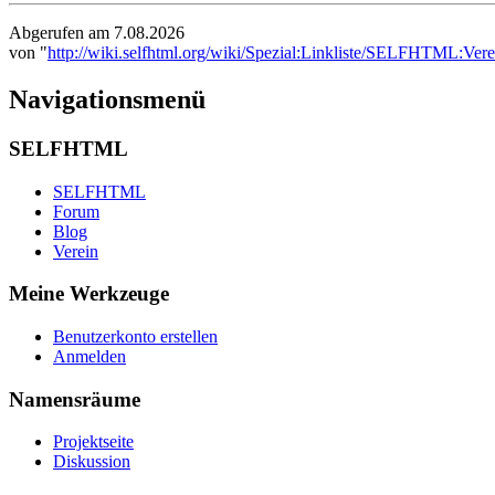
Abgerufen am 7.08.2026
von "
http://wiki.selfhtml.org/wiki/Spezial:Linkliste/SELFHTML:Vere
Navigationsmenü
SELFHTML
SELFHTML
Forum
Blog
Verein
Meine Werkzeuge
Benutzerkonto erstellen
Anmelden
Namensräume
Projektseite
Diskussion